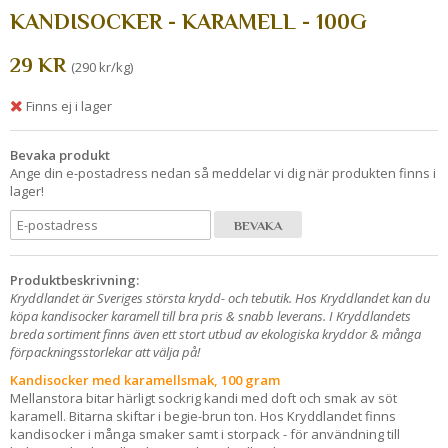
KANDISOCKER - KARAMELL - 100G
29 KR
(290 kr/kg)
Finns ej i lager
Bevaka produkt
Ange din e-postadress nedan så meddelar vi dig när produkten finns i
lager!
BEVAKA
Produktbeskrivning:
Kryddlandet är Sveriges största krydd- och tebutik. Hos Kryddlandet kan du
köpa kandisocker karamell till bra pris & snabb leverans. I Kryddlandets
breda sortiment finns även ett stort utbud av ekologiska kryddor & många
förpackningsstorlekar att välja på!
Kandisocker med karamellsmak, 100 gram
Mellanstora bitar härligt sockrig kandi med doft och smak av söt
karamell. Bitarna skiftar i begie-brun ton. Hos Kryddlandet finns
kandisocker i många smaker samt i storpack - för användning till