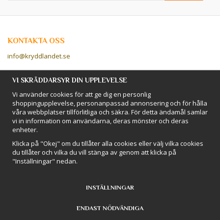
KONTAKTA OSS
info@kryddlandet.se
Följ oss på Facebook!
VI SKRÄDDARSYR DIN UPPLEVELSE
Vi använder cookies för att ge dig en personlig
Följ oss på Instagram!
shoppingupplevelse, personanpassad annonsering och för hålla
våra webbplatser tillförlitliga och säkra. För detta ändamål samlar
vi in information om användarna, deras mönster och deras
BETALSÄTT
enheter.
Hos Kryddlandet handlar du tryggt & säkert - och betalar enkelt med
Klicka på "Okej" om du tillåter alla cookies eller välj vilka cookies
kort, Klarna eller swish!
du tillåter och vilka du vill stänga av genom att klicka på
"Inställningar" nedan.
INSTÄLLNINGAR
ENDAST NÖDVÄNDIGA
Drift & produktion:
Wikinggruppen