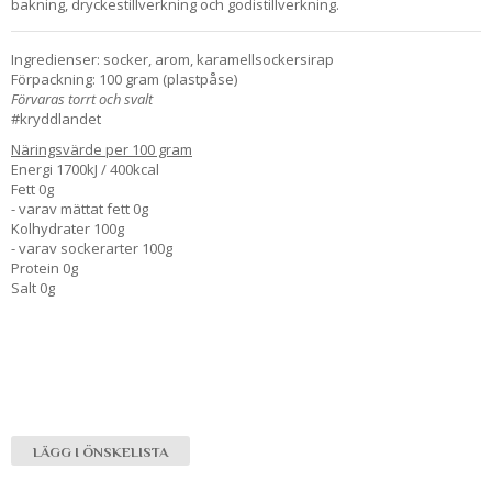
bakning, dryckestillverkning och godistillverkning.
Ingredienser: socker, arom, karamellsockersirap
Förpackning: 100 gram (plastpåse)
Förvaras torrt och svalt
#kryddlandet
Näringsvärde per 100 gram
Energi 1700kJ / 400kcal
Fett 0g
- varav mättat fett 0g
Kolhydrater 100g
- varav sockerarter 100g
Protein 0g
Salt 0g
LÄGG I ÖNSKELISTA