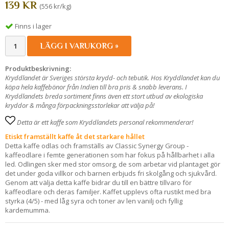
139 KR
(556 kr/kg)
Finns i lager
LÄGG I VARUKORG »
Produktbeskrivning:
Kryddlandet är Sveriges största krydd- och tebutik. Hos Kryddlandet kan du
köpa hela kaffebönor från Indien till bra pris & snabb leverans. I
Kryddlandets breda sortiment finns även ett stort utbud av ekologiska
kryddor & många förpackningsstorlekar att välja på!
Detta är ett kaffe som Kryddlandets personal rekommenderar!
Etiskt framställt kaffe åt det starkare hållet
Detta kaffe odlas och framställs av Classic Synergy Group -
kaffeodlare i femte generationen som har fokus på hållbarhet i alla
led. Odlingen sker med stor omsorg, de som arbetar vid plantaget gör
det under goda villkor och barnen erbjuds fri skolgång och sjukvård.
Genom att välja detta kaffe bidrar du till en bättre tillvaro för
kaffeodlare och deras familjer. Kaffet upplevs ofta rustikt med bra
styrka (4/5) - med låg syra och toner av len vanilj och fyllig
kardemumma.