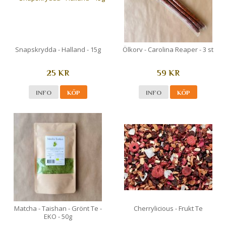
Snapskrydda - Halland - 15g
Ölkorv - Carolina Reaper - 3 st
25 KR
59 KR
INFO
KÖP
INFO
KÖP
Matcha - Taishan - Grönt Te -
Cherrylicious - Frukt Te
EKO - 50g