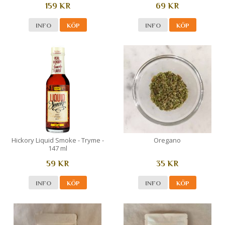
159 KR
69 KR
INFO
KÖP
INFO
KÖP
Hickory Liquid Smoke - Tryme -
Oregano
147 ml
59 KR
35 KR
INFO
KÖP
INFO
KÖP