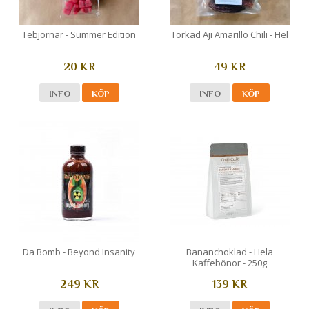
Tebjörnar - Summer Edition
Torkad Aji Amarillo Chili - Hel
20 KR
49 KR
INFO
KÖP
INFO
KÖP
Da Bomb - Beyond Insanity
Bananchoklad - Hela
Kaffebönor - 250g
249 KR
139 KR