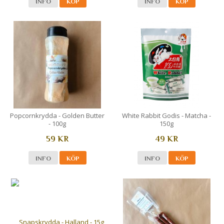
INFO
KÖP
INFO
KÖP
Popcornkrydda - Golden Butter
White Rabbit Godis - Matcha -
- 100g
150g
59 KR
49 KR
INFO
KÖP
INFO
KÖP