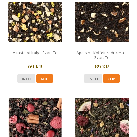
A taste of Italy - Svart Te
Apelsin - Koffeinreducerat -
Svart Te
69 KR
89 KR
INFO
KÖP
INFO
KÖP