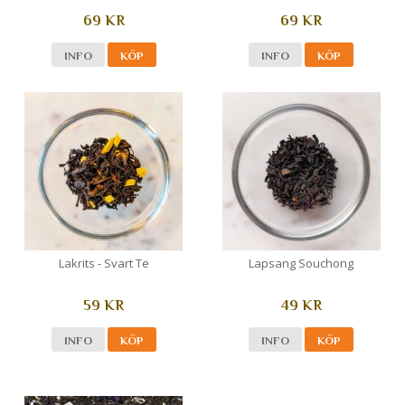
69 KR
69 KR
INFO
KÖP
INFO
KÖP
Lakrits - Svart Te
Lapsang Souchong
59 KR
49 KR
INFO
KÖP
INFO
KÖP