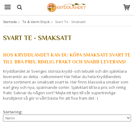
Startsida
Te & Varm Dryck
Svart Te - Smaksatt
Produkten har blivit tillagd i varukorgen
SVART TE - SMAKSATT
HOS KRYDDLANDET KAN DU KÖPA SMAKSATT SVART TE
TILL BRA PRIS, RIMLIG FRAKT OCH SNABB LEVERANS!
Kryddlandet är Sveriges största krydd- och tebutik och din självklara
leverantör av detta - välkommen! Här hittar du hela Kryddlandets
stora sortiment av smaksatt svart te. Här finns klassiska smaker som
earl grey och nya, spännande sorter. Självklart till bra pris och rimlig
frakt. Saknar du någon sort? Mejla ett tips till vår supertrevliga
kundtjänst så gör vi vårt bästa för att fixa fram det : )
Sortering: