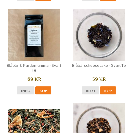
Blåbär & Kardemumma - Svart
Blåbärscheesecake - Svart Te
Te
69 KR
59 KR
INFO
KÖP
INFO
KÖP