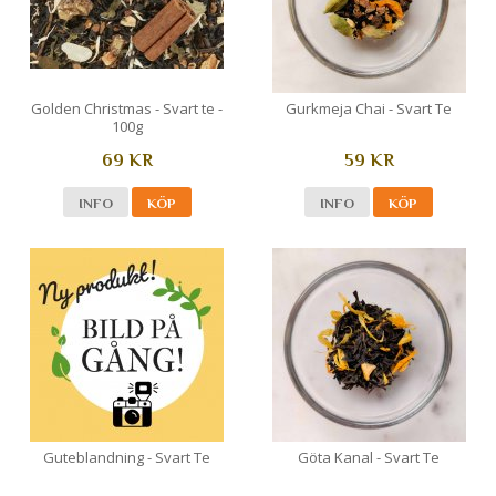
Golden Christmas - Svart te -
Gurkmeja Chai - Svart Te
100g
69 KR
59 KR
INFO
KÖP
INFO
KÖP
Guteblandning - Svart Te
Göta Kanal - Svart Te