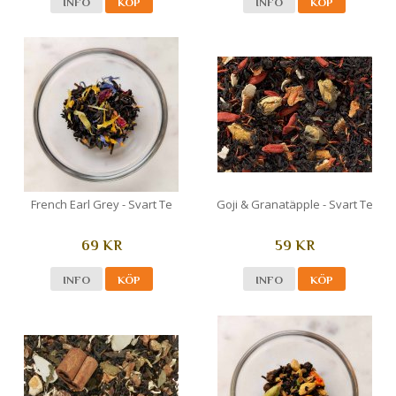
INFO
KÖP
INFO
KÖP
French Earl Grey - Svart Te
Goji & Granatäpple - Svart Te
69 KR
59 KR
INFO
KÖP
INFO
KÖP