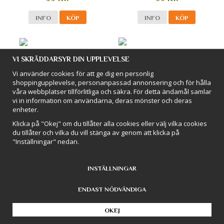
INFO
KÖP
INFO
KÖP
VI SKRÄDDARSYR DIN UPPLEVELSE
Vi använder cookies för att ge dig en personlig
shoppingupplevelse, personanpassad annonsering och för hålla
våra webbplatser tillförlitliga och säkra. För detta ändamål samlar
vi in information om användarna, deras mönster och deras
enheter.
Klicka på "Okej" om du tillåter alla cookies eller välj vilka cookies
Spicy Vanilla - Svart Te
Strawberry Coffee - Premium -
du tillåter och vilka du vill stänga av genom att klicka på
Svart Te
"Inställningar" nedan.
59 KR
79 KR
INSTÄLLNINGAR
INFO
BEVAKA
INFO
KÖP
ENDAST NÖDVÄNDIGA
OKEJ