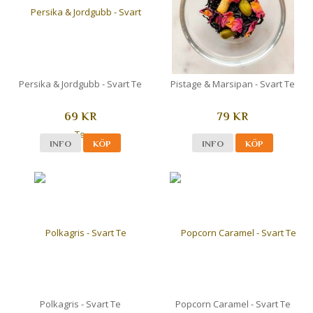
Persika & Jordgubb - Svart Te
Pistage & Marsipan - Svart Te
69 KR
79 KR
INFO
KÖP
INFO
KÖP
Polkagris - Svart Te
Popcorn Caramel - Svart Te