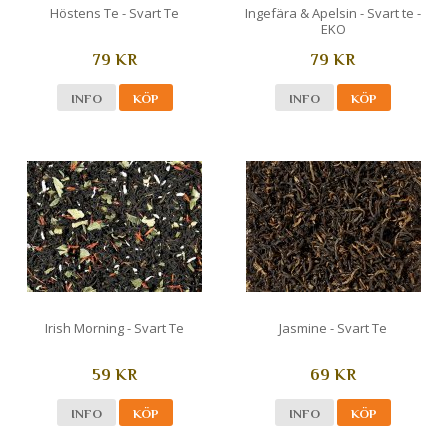
Höstens Te - Svart Te
Ingefära & Apelsin - Svart te -
EKO
79 KR
79 KR
INFO
KÖP
INFO
KÖP
Irish Morning - Svart Te
Jasmine - Svart Te
59 KR
69 KR
INFO
KÖP
INFO
KÖP