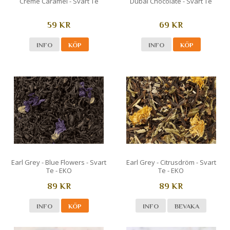
Crème Caramel - Svart Te
Dubai Chocolate - Svart Te
59 KR
69 KR
INFO
KÖP
INFO
KÖP
Earl Grey - Blue Flowers - Svart
Earl Grey - Citrusdröm - Svart
Te - EKO
Te - EKO
89 KR
89 KR
INFO
KÖP
INFO
BEVAKA