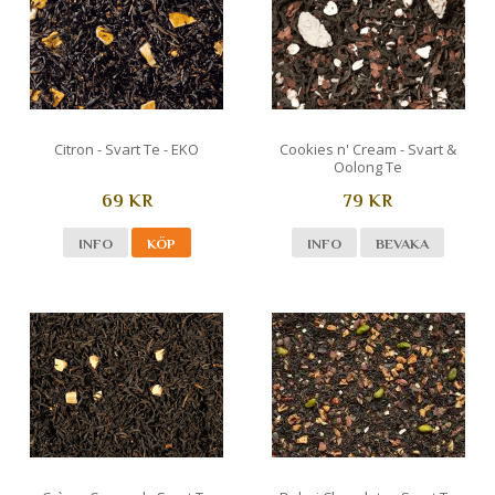
Citron - Svart Te - EKO
Cookies n' Cream - Svart &
Oolong Te
69 KR
79 KR
INFO
KÖP
INFO
BEVAKA