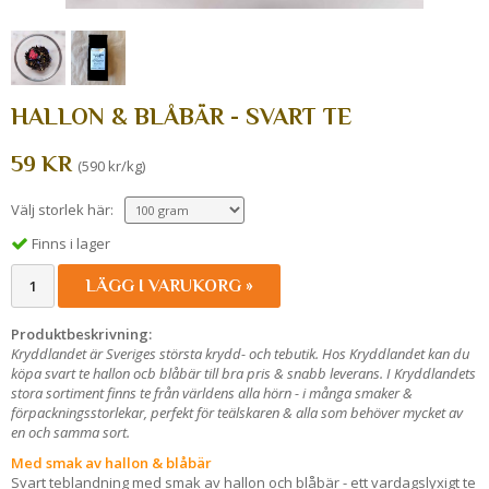
HALLON & BLÅBÄR - SVART TE
59 KR
(590 kr/kg)
Välj storlek här:
Finns i lager
LÄGG I VARUKORG »
Produktbeskrivning:
Kryddlandet är Sveriges största krydd- och tebutik. Hos Kryddlandet kan du
köpa svart te hallon ocb blåbär till bra pris & snabb leverans. I Kryddlandets
stora sortiment finns te från världens alla hörn - i många smaker &
förpackningsstorlekar, perfekt för teälskaren & alla som behöver mycket av
en och samma sort.
Med smak av hallon & blåbär
Svart teblandning med smak av hallon och blåbär - ett vardagslyxigt te