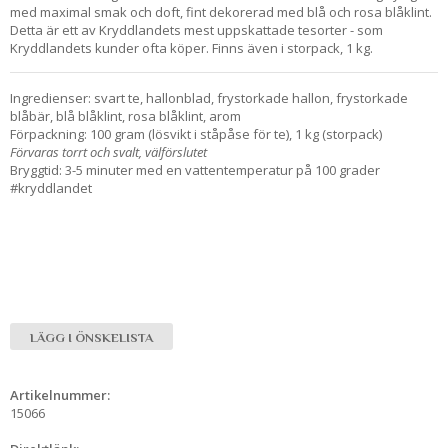
med maximal smak och doft, fint dekorerad med blå och rosa blåklint.
Detta är ett av Kryddlandets mest uppskattade tesorter - som
Kryddlandets kunder ofta köper. Finns även i storpack, 1 kg.
Ingredienser: svart te, hallonblad, frystorkade hallon, frystorkade
blåbär, blå blåklint, rosa blåklint, arom
Förpackning: 100 gram (lösvikt i ståpåse för te), 1 kg (storpack)
Förvaras torrt och svalt, välförslutet
Bryggtid: 3-5 minuter med en vattentemperatur på 100 grader
#kryddlandet
LÄGG I ÖNSKELISTA
Artikelnummer:
15066