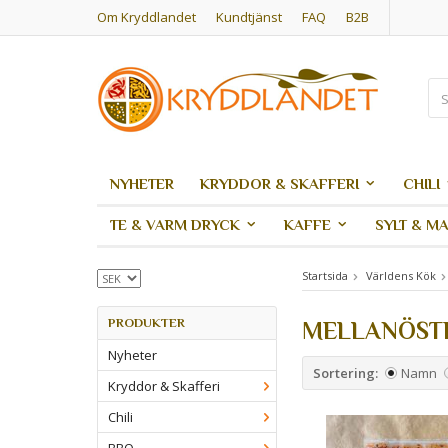
Om Kryddlandet
Kundtjänst
FAQ
B2B
NYHETER
KRYDDOR & SKAFFERI
CHILI
TE & VARM DRYCK
KAFFE
SYLT & M
Startsida
Världens Kök
PRODUKTER
MELLANÖST
Nyheter
Sortering:
Namn
Kryddor & Skafferi
Chili