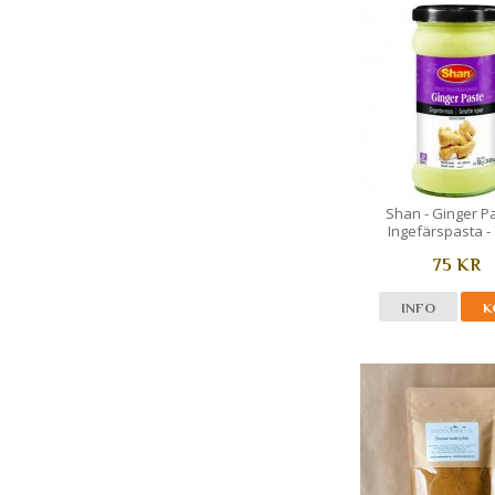
Shan - Ginger Pa
Ingefärspasta -
75 KR
INFO
K