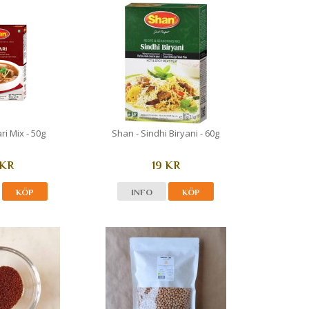
ri Mix - 50g
Shan - Sindhi Biryani - 60g
 KR
19 KR
KÖP
INFO
KÖP