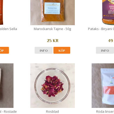
Golden Sella
Marockansk Tajine - 50g
Pataks - Biryani 
25 KR
49
ÖP
INFO
KÖP
INFO
l - Rostade
Rosblad
Röda linser 