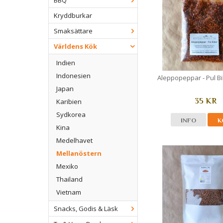
BBQ
Kryddburkar
Smaksättare
Världens Kök
Indien
Indonesien
Aleppopeppar - Pul Bi
Japan
35 KR
Karibien
Sydkorea
INFO
K
Kina
Medelhavet
Mellanöstern
Mexiko
Thailand
Vietnam
Snacks, Godis & Läsk