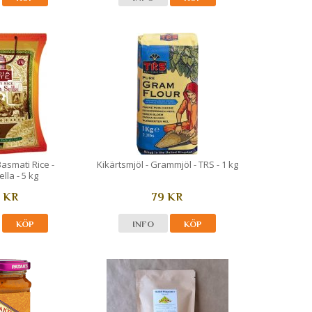
Basmati Rice -
Kikärtsmjöl - Grammjöl - TRS - 1 kg
lla - 5 kg
 KR
79 KR
KÖP
INFO
KÖP