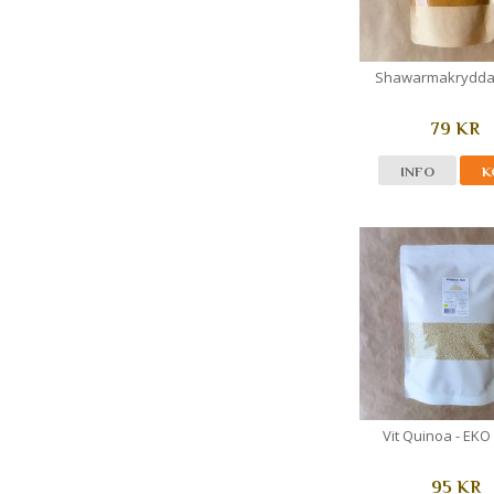
Shawarmakrydda 
79 KR
INFO
K
Vit Quinoa - EKO 
95 KR