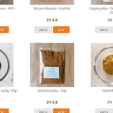
nser - EKO -
Biryani Masala - Krydda
Dippkrydda - T
10
29 KR
39
ÖP
INFO
KÖP
INFO
Fyllig - 50g
Dönerkrydda - 50g
Falafe
29 KR
79
ÖP
INFO
KÖP
INFO