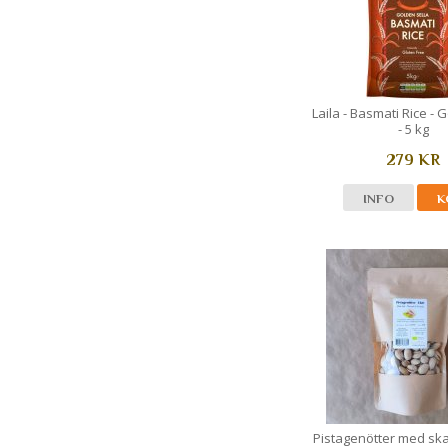
Laila - Basmati Rice - 
- 5 kg
279 KR
INFO
K
Pistagenötter med ska