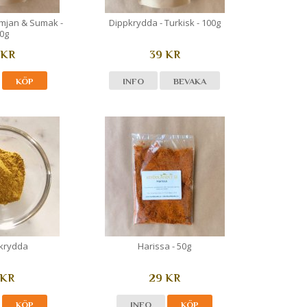
imjan & Sumak -
Dippkrydda - Turkisk - 100g
0g
 KR
39 KR
KÖP
INFO
BEVAKA
lkrydda
Harissa - 50g
 KR
29 KR
KÖP
INFO
KÖP