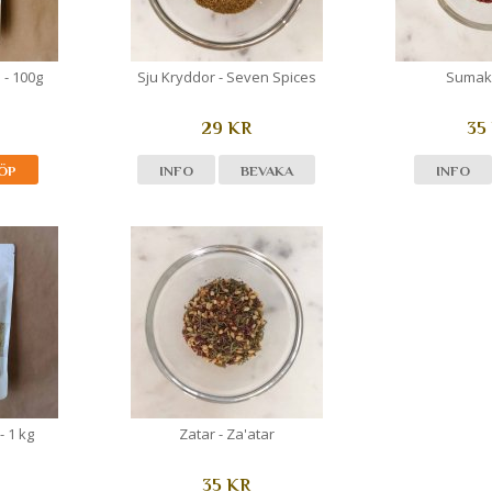
- 100g
Sju Kryddor - Seven Spices
Sumak 
29 KR
35
ÖP
INFO
BEVAKA
INFO
- 1 kg
Zatar - Za'atar
35 KR