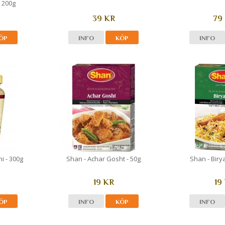
- 200g
39 KR
79
ÖP
INFO
KÖP
INFO
i - 300g
Shan - Achar Gosht - 50g
Shan - Birya
19 KR
19
ÖP
INFO
KÖP
INFO