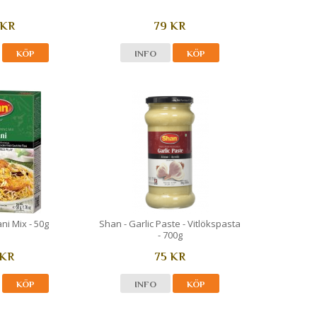
 KR
79 KR
KÖP
INFO
KÖP
ni Mix - 50g
Shan - Garlic Paste - Vitlökspasta
- 700g
 KR
75 KR
KÖP
INFO
KÖP