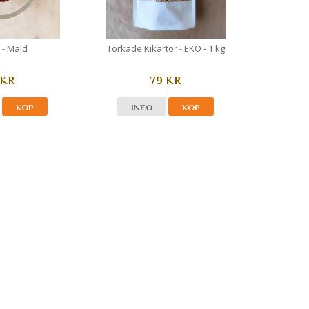
- Mald
Torkade Kikärtor - EKO - 1 kg
 KR
79 KR
KÖP
INFO
KÖP