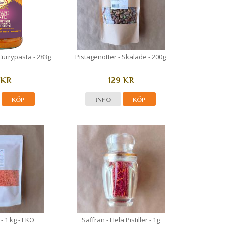
Currypasta - 283g
Pistagenötter - Skalade - 200g
 KR
129 KR
KÖP
INFO
KÖP
- 1 kg - EKO
Saffran - Hela Pistiller - 1g