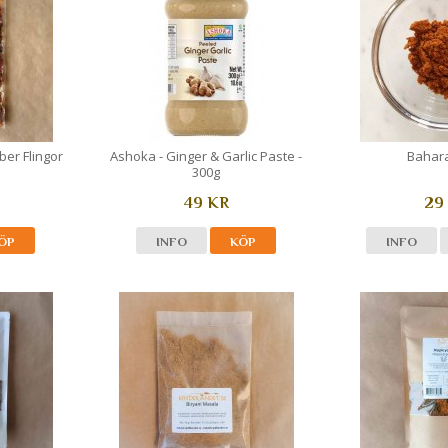
ber Flingor
Ashoka - Ginger & Garlic Paste -
Bahara
300g
49 KR
29
ÖP
INFO
KÖP
INFO