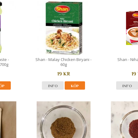
ste -
Shan - Malay Chicken Biryani -
Shan - Niha
 700g
60g
19 KR
19
ÖP
INFO
KÖP
INFO