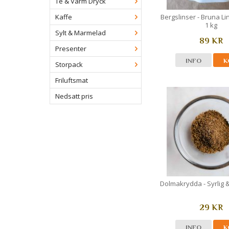
Te & Varm Dryck
Kaffe
Bergslinser - Bruna Li
1 kg
Sylt & Marmelad
89 KR
Presenter
INFO
K
Storpack
Friluftsmat
Nedsatt pris
Dolmakrydda - Syrlig & 
29 KR
INFO
K