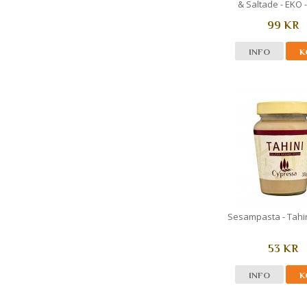
& Saltade - EKO 
99 KR
INFO
K
Sesampasta - Tahin
53 KR
INFO
K