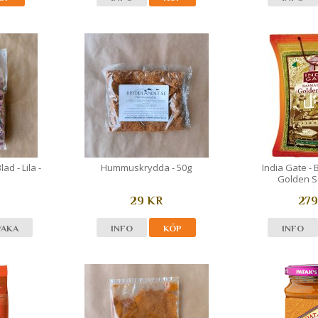
d - Lila -
Hummuskrydda - 50g
India Gate - 
Golden Se
29 KR
279
VAKA
INFO
KÖP
INFO