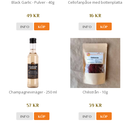
Black Garlic - Pulver - 40g
Cellofanpåse med bottenplatta
49 KR
16 KR
INFO
KÖP
INFO
KÖP
Champagnevinäger - 250 ml
Chilistrån - 10g
57 KR
39 KR
INFO
KÖP
INFO
KÖP