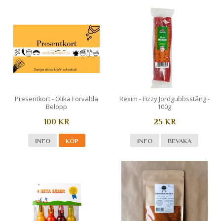
Presentkort - Olika Förvalda
Rexim - Fizzy Jordgubbsstång -
Belopp
100g
100 KR
25 KR
INFO
KÖP
INFO
BEVAKA