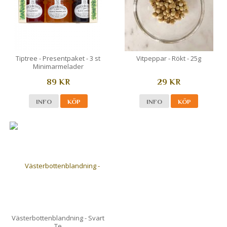
Tiptree - Presentpaket - 3 st
Vitpeppar - Rökt - 25g
Minimarmelader
89 KR
29 KR
INFO
KÖP
INFO
KÖP
Västerbottenblandning - Svart
Te