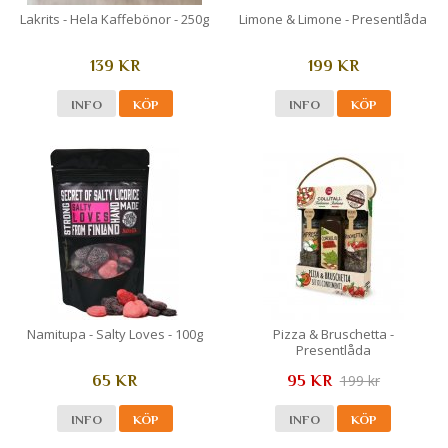
Lakrits - Hela Kaffebönor - 250g
Limone & Limone - Presentlåda
139 KR
199 KR
INFO
KÖP
INFO
KÖP
Namitupa - Salty Loves - 100g
Pizza & Bruschetta -
Presentlåda
199 kr
65 KR
95 KR
INFO
KÖP
INFO
KÖP