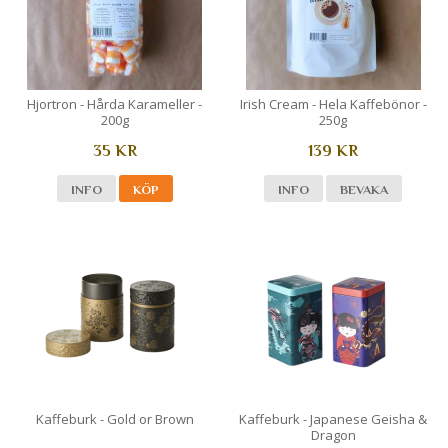
Hjortron - Hårda Karameller -
Irish Cream - Hela Kaffebönor -
200g
250g
35 KR
139 KR
INFO
KÖP
INFO
BEVAKA
Kaffeburk - Gold or Brown
Kaffeburk - Japanese Geisha &
Dragon