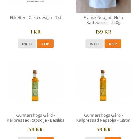
Etiketter - Olika design - 1 st
Fransk Nougat - Hela
Kaffebönor - 250g
1 KR
139 KR
INFO
KÖP
INFO
KÖP
Gunnarshögs Gård -
Gunnarshögs Gård -
Kallpressad Rapsolja - Basilika
Kallpressad Rapsolja - Citron
59 KR
59 KR