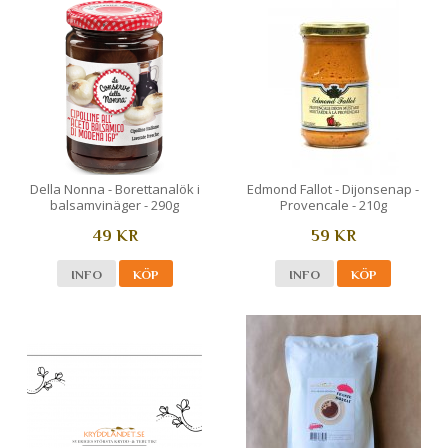
Della Nonna - Borettanalök i
Edmond Fallot - Dijonsenap -
balsamvinäger - 290g
Provencale - 210g
49 KR
59 KR
INFO
KÖP
INFO
KÖP