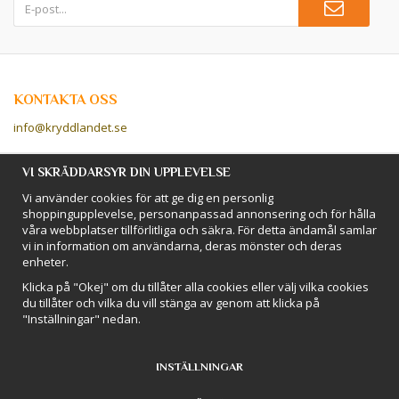
KONTAKTA OSS
info@kryddlandet.se
Följ oss på Facebook!
VI SKRÄDDARSYR DIN UPPLEVELSE
Vi använder cookies för att ge dig en personlig
Följ oss på Instagram!
shoppingupplevelse, personanpassad annonsering och för hålla
våra webbplatser tillförlitliga och säkra. För detta ändamål samlar
vi in information om användarna, deras mönster och deras
BETALSÄTT
enheter.
Hos Kryddlandet handlar du tryggt & säkert - och betalar enkelt med
Klicka på "Okej" om du tillåter alla cookies eller välj vilka cookies
kort, Klarna eller swish!
du tillåter och vilka du vill stänga av genom att klicka på
"Inställningar" nedan.
INSTÄLLNINGAR