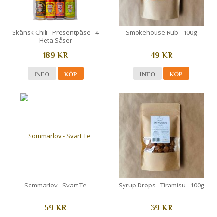
Skånsk Chili - Presentpåse - 4
Smokehouse Rub - 100g
Heta Såser
189 KR
49 KR
INFO
KÖP
INFO
KÖP
Sommarlov - Svart Te
Syrup Drops - Tiramisu - 100g
59 KR
39 KR