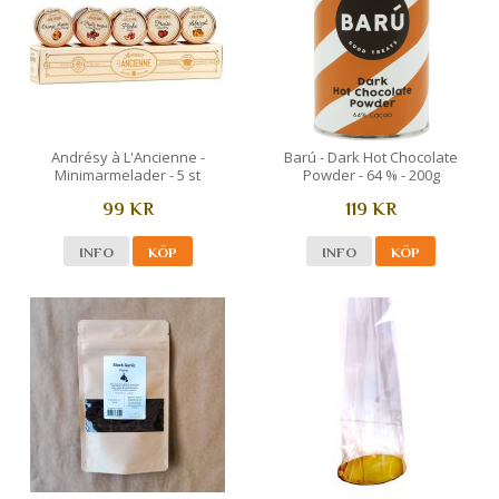
Andrésy à L'Ancienne -
Barú - Dark Hot Chocolate
Minimarmelader - 5 st
Powder - 64 % - 200g
99 KR
119 KR
INFO
KÖP
INFO
KÖP