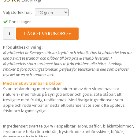
(590 kr/kg)
Välj storlek här:
Finns i lager
LÄGG I VARUKORG »
Produktbeskrivning:
Kryddlandet är Sveriges största krydd- och tebutik. Hos Kryddlandet kan du
köpa svart te tranbär och blåbär till bra pris & snabb leverans. I
Kryddlandets stora sortiment finns te från världens alla hörn - i många
smaker & förpackningsstorlekar, perfekt för teälskaren & alla som behöver
mycket av en och samma sort.
Med smak av tranbär & blåbär
Svart teblandning med smak inspirierad av den skandinaviska
naturen - med fokus på syrligt tranbär och goda, söta blåbär. Ett
trevligt te med fruktig, utsökt smak. Med övriga ingredienser som
äpple och röda vinbär är detta ett balanserat te som ofta upplevs
friskt och lagomt syrligt.
Ingredienser: svart te (64 %), äppelbitar, arom, safflor, blåklintblommor,
frystorkade hela röda vinbär, frystorkade tranbärsskivor, blåbär,
frystorkade hela blåbär