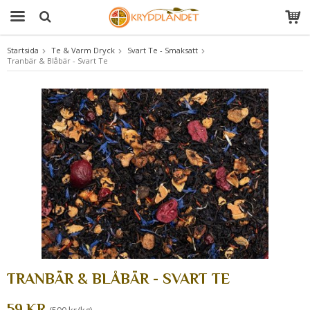
Startsida
Te & Varm Dryck
Svart Te - Smaksatt
Tranbär & Blåbär - Svart Te
Produkten har blivit tillagd i varukorgen
TRANBÄR & BLÅBÄR - SVART TE
59 KR