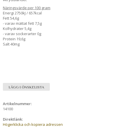
Näringsvärde per 100 gram
Energi 2750kJ / 657kcal
Fett 54,6g
- varav mättat fett 7,5g
Kolhydrater 5,4g
- varav sockerarter 0g
Protein 19,6g
Salt 40mg
LÄGG I ÖNSKELISTA
Artikelnummer:
14100
Direktlänk:
Högerklicka och kopiera adressen