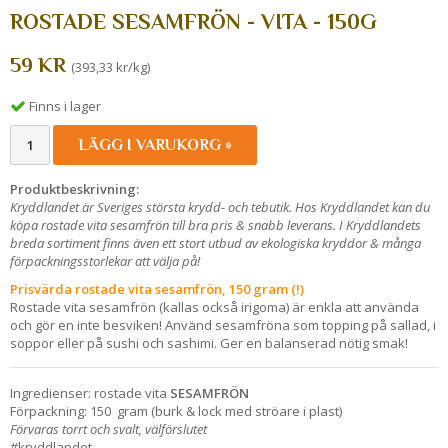
ROSTADE SESAMFRÖN - VITA - 150G
59 KR
(393,33 kr/kg)
Finns i lager
LÄGG I VARUKORG »
Produktbeskrivning:
Kryddlandet är Sveriges största krydd- och tebutik. Hos Kryddlandet kan du
köpa rostade vita sesamfrön till bra pris & snabb leverans. I Kryddlandets
breda sortiment finns även ett stort utbud av ekologiska kryddor & många
förpackningsstorlekar att välja på!
Prisvärda rostade vita sesamfrön, 150 gram (!)
Rostade vita sesamfrön (kallas också irigoma) är enkla att använda
och gör en inte besviken! Använd sesamfröna som topping på sallad, i
soppor eller på sushi och sashimi. Ger en balanserad nötig smak!
Ingredienser: rostade vita
SESAMFRÖN
Förpackning: 150 gram (burk & lock med ströare i plast)
Förvaras torrt och svalt, välförslutet
#kryddlandet