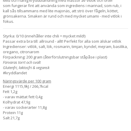
Mild och härlig kryddblandning med massor av vitlök och örter
som fungerar fint att använda som ingrediens i marinad, som rub, i
kall sås tillsammans med lite majonäs, att strö över fågeln, köttet,
grönsakerna. Smaken är rund och med mycket umami - med vitlök i
fokus.
Styrka: 0/10 (innehåller inte chili = mycket mild!)
Passar extra bra till: allround - allt! Perfekt för alla som älskar vitlök
Ingredienser: vitlök, salt, lök, rosmarin, timjan, kyndel, mejram, basilika,
oregano, citronarom
Förpackning: 200 gram (återförslutningsbar ståpåse i plast)
Förvaras torrt och svalt
Glutenfri, laktosfri & vegansk
#kryddlandet
Näringsvärde per 100 gram
Energi 1115,9kJ / 266,7kcal
Fett 1,2g
- varav mättat fett 0,4g
Kolhydrat 47,9g
- varav sockerarter 11,8g
Protein 11g
Salt 21,7g