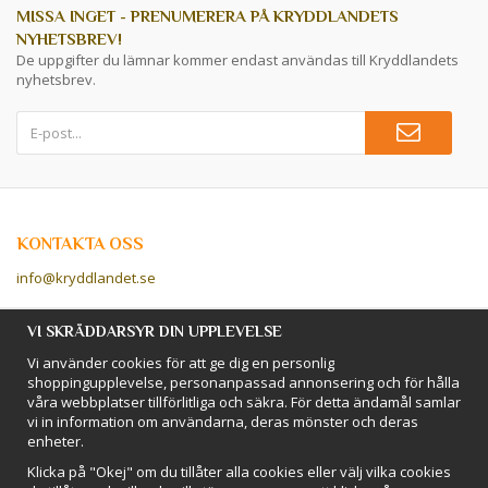
MISSA INGET - PRENUMERERA PÅ KRYDDLANDETS
NYHETSBREV!
De uppgifter du lämnar kommer endast användas till Kryddlandets
nyhetsbrev.
KONTAKTA OSS
info@kryddlandet.se
Följ oss på Facebook!
VI SKRÄDDARSYR DIN UPPLEVELSE
Vi använder cookies för att ge dig en personlig
Följ oss på Instagram!
shoppingupplevelse, personanpassad annonsering och för hålla
våra webbplatser tillförlitliga och säkra. För detta ändamål samlar
vi in information om användarna, deras mönster och deras
BETALSÄTT
enheter.
Hos Kryddlandet handlar du tryggt & säkert - och betalar enkelt med
Klicka på "Okej" om du tillåter alla cookies eller välj vilka cookies
kort, Klarna eller swish!