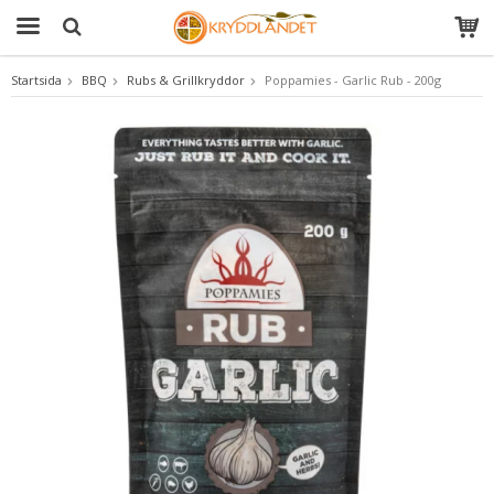
Startsida
BBQ
Rubs & Grillkryddor
Poppamies - Garlic Rub - 200g
Produkten har blivit tillagd i varukorgen