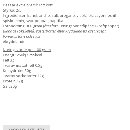
Passar extra bra till: rött kött
Styrka: 2/5
Ingredienser: kanel, ancho, salt, oregano, vitlök, lök, cayennechili,
spiskummin, svartpeppar, paprika
Förpackning: 100 gram (återförslutningsbar ståpåse i kraftpapper)
Blandas i Skellefteå, Västerbotten efter Kryddlandets eget recept
Förvaras torrt och svalt
#kryddlandet
Näringsvärde per 100 gram
Energi 1250kJ / 299kcal
Fett 3g
- varav mättat fett 0,5g
Kolhydrater 30g
- varav sockerarter 12g
Protein 12g
Salt 30g
LÄGG I ÖNSKELISTA