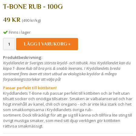
T-BONE RUB - 100G
49 KR
(490 kr/kg)
Finns i lager
LÄGG I VARUKORG »
Produktbeskrivning:
Kryddlandet är Sveriges största krydd- och tebutik. Hos Kryddlandet kan du
köpa T- Bone Rub till bra pris & snabb leverans. I Kryddlandets breda
sortiment finns även ett stort utbud av ekologiska kryddor & många
förpackningsstorlekar att välja på!
Passar perfekt till köttbiten!
Kryddlandets T-Bone rub passar perfekt till köttbiten och är helt utan
tillsatt socker och onödiga tillsatser. Smaken är välbalanserad och har
högt innehåll av kanel, chili och oregano - och är inte lika stark och het
som smakkompisarna i Kryddlandets övriga rub-
sortiment. Dock tillräckligt för att ge sig till känna och tillföra lite sting till
övrigt mustiga smaker, som med sitt djup verkligen gör köttbiten
rättvisa smakmässigt.