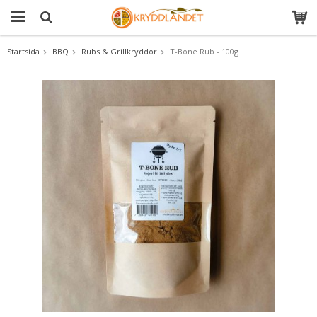
Startsida
BBQ
Rubs & Grillkryddor
T-Bone Rub - 100g
Produkten har blivit tillagd i varukorgen