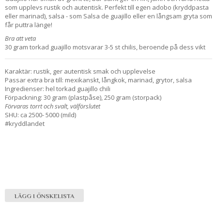
som upplevs rustik och autentisk. Perfekt till egen adobo (kryddpasta
eller marinad), salsa - som Salsa de guajillo eller en långsam gryta som
får puttra länge!
Bra att veta
30 gram torkad guajillo motsvarar 3-5 st chilis, beroende på dess vikt
Karaktär: rustik, ger autentisk smak och upplevelse
Passar extra bra till: mexikanskt, långkok, marinad, grytor, salsa
Ingredienser: hel torkad guajillo chili
Förpackning: 30 gram (plastpåse), 250 gram (storpack)
Förvaras torrt och svalt, välförslutet
SHU: ca 2500- 5000 (mild)
#kryddlandet
LÄGG I ÖNSKELISTA