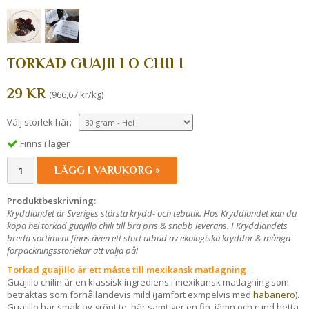
TORKAD GUAJILLO CHILI
29 KR
(966,67 kr/kg)
Välj storlek här:
Finns i lager
LÄGG I VARUKORG »
Produktbeskrivning:
Kryddlandet är Sveriges största krydd- och tebutik. Hos Kryddlandet kan du
köpa hel torkad guajillo chili till bra pris & snabb leverans. I Kryddlandets
breda sortiment finns även ett stort utbud av ekologiska kryddor & många
förpackningsstorlekar att välja på!
Torkad guajillo är ett måste till mexikansk matlagning
Guajillo chilin är en klassisk ingrediens i mexikansk matlagning som
betraktas som förhållandevis mild (jämfört exmpelvis med
habanero
).
Guajillo har smak av grönt te, bär samt ger en fin, jämn och rund hetta