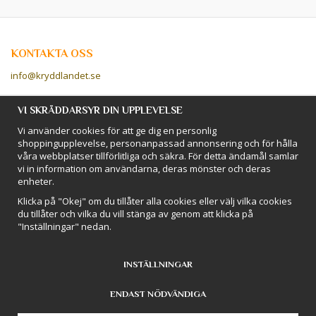
KONTAKTA OSS
info@kryddlandet.se
Följ oss på Facebook!
VI SKRÄDDARSYR DIN UPPLEVELSE
Vi använder cookies för att ge dig en personlig
Följ oss på Instagram!
shoppingupplevelse, personanpassad annonsering och för hålla
våra webbplatser tillförlitliga och säkra. För detta ändamål samlar
vi in information om användarna, deras mönster och deras
BETALSÄTT
enheter.
Hos Kryddlandet handlar du tryggt & säkert - och betalar enkelt med
Klicka på "Okej" om du tillåter alla cookies eller välj vilka cookies
kort, Klarna eller swish!
du tillåter och vilka du vill stänga av genom att klicka på
"Inställningar" nedan.
INSTÄLLNINGAR
ENDAST NÖDVÄNDIGA
Drift & produktion:
Wikinggruppen