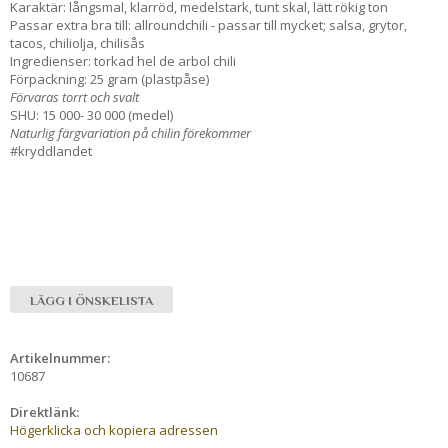
Karaktär: långsmal, klarröd, medelstark, tunt skal, lätt rökig ton
Passar extra bra till: allroundchili - passar till mycket; salsa, grytor,
tacos, chiliolja, chilisås
Ingredienser: torkad hel de arbol chili
Förpackning: 25 gram (plastpåse)
Förvaras torrt och svalt
SHU: 15 000- 30 000 (medel)
Naturlig färgvariation på chilin förekommer
#kryddlandet
LÄGG I ÖNSKELISTA
Artikelnummer:
10687
Direktlänk:
Högerklicka och kopiera adressen