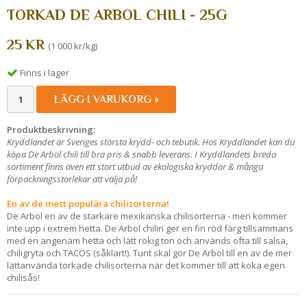
TORKAD DE ARBOL CHILI - 25G
25 KR
(1 000 kr/kg)
Finns i lager
LÄGG I VARUKORG »
Produktbeskrivning:
Kryddlandet är Sveriges största krydd- och tebutik. Hos Kryddlandet kan du
köpa De Arbol chili till bra pris & snabb leverans. I Kryddlandets breda
sortiment finns även ett stort utbud av ekologiska kryddor & många
förpackningsstorlekar att välja på!
En av de mest populära chilisorterna!
De Arbol en av de starkare mexikanska chilisorterna - men kommer
inte upp i extrem hetta. De Arbol chilin ger en fin röd färg tillsammans
med en angenäm hetta och lätt rökig ton och används ofta till salsa,
chiligryta och TACOS (såklart!). Tunt skal gör De Arbol till en av de mer
lättanvända torkade chilisorterna när det kommer till att koka egen
chilisås!