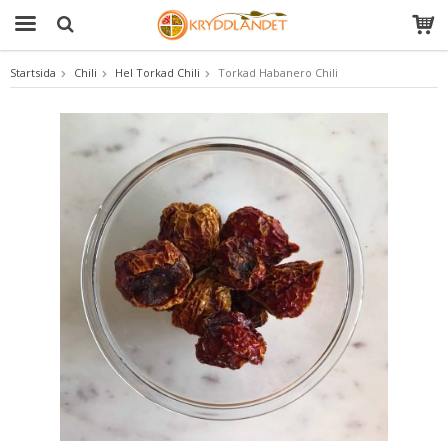
Startsida
Chili
Hel Torkad Chili
Torkad Habanero Chili
Produkten har blivit tillagd i varukorgen