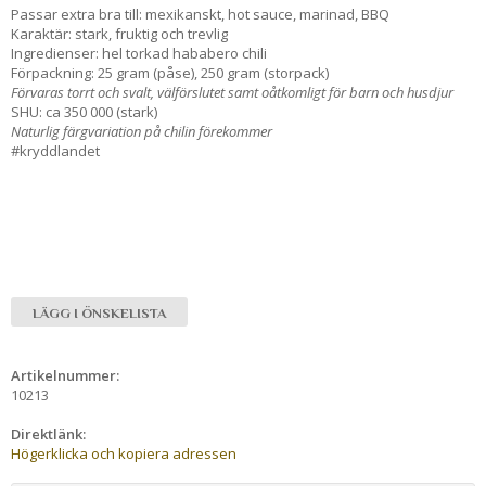
Passar extra bra till: mexikanskt, hot sauce, marinad, BBQ
Karaktär: stark, fruktig och trevlig
Ingredienser: hel torkad hababero chili
Förpackning: 25 gram (påse), 250 gram (storpack)
Förvaras torrt och svalt, välförslutet samt oåtkomligt för barn och husdjur
SHU: ca 350 000 (stark)
Naturlig färgvariation på chilin förekommer
#kryddlandet
LÄGG I ÖNSKELISTA
Artikelnummer:
10213
Direktlänk:
Högerklicka och kopiera adressen