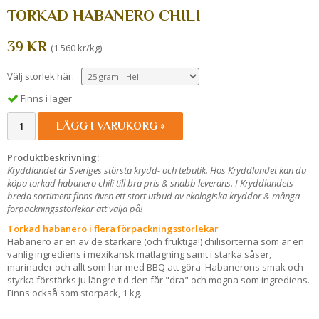
TORKAD HABANERO CHILI
39 KR
(1 560 kr/kg)
Välj storlek här:
Finns i lager
LÄGG I VARUKORG »
Produktbeskrivning:
Kryddlandet är Sveriges största krydd- och tebutik. Hos Kryddlandet kan du
köpa torkad habanero chili till bra pris & snabb leverans. I Kryddlandets
breda sortiment finns även ett stort utbud av ekologiska kryddor & många
förpackningsstorlekar att välja på!
Torkad habanero i flera förpackningsstorlekar
Habanero är en av de starkare (och fruktiga!) chilisorterna som är en
vanlig ingrediens i mexikansk matlagning samt i starka såser,
marinader och allt som har med BBQ att göra. Habanerons smak och
styrka förstärks ju längre tid den får "dra" och mogna som ingrediens.
Finns också som storpack, 1 kg.