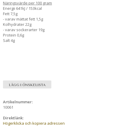
Näringsvärde per 100 gram
Energii 641kJ / 153kcal
Fett 7,5g
- varav mättat fett 1,5g
Kolhydrater 22g
- varav sockerarter 19g
Protein 0,6g
Salt 4g
LÄGG I ÖNSKELISTA
Artikelnummer:
10061
Direktlänk:
Högerklicka och kopiera adressen