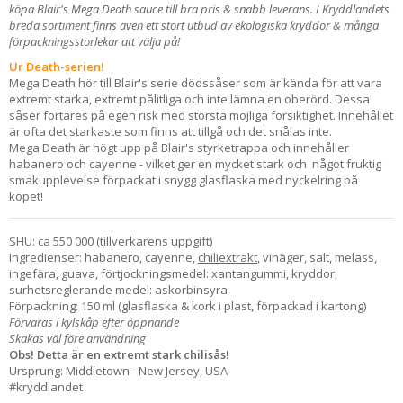
köpa Blair's Mega Death sauce till bra pris & snabb leverans. I Kryddlandets
breda sortiment finns även ett stort utbud av ekologiska kryddor & många
förpackningsstorlekar att välja på!
Ur Death-serien!
Mega Death hör till Blair's serie dödssåser som är kända för att vara
extremt starka, extremt pålitliga och inte lämna en oberörd. Dessa
såser förtäres på egen risk med största möjliga försiktighet. Innehållet
är ofta det starkaste som finns att tillgå och det snålas inte.
Mega Death är högt upp på Blair's styrketrappa och innehåller
habanero och cayenne - vilket ger en mycket stark och något fruktig
smakupplevelse förpackat i snygg glasflaska med nyckelring på
köpet!
SHU: ca 550 000 (tillverkarens uppgift)
Ingredienser: habanero, cayenne,
chiliextrakt
, vinäger, salt, melass,
ingefära, guava, förtjockningsmedel: xantangummi, kryddor,
surhetsreglerande medel: askorbinsyra
Förpackning: 150 ml (glasflaska & kork i plast, förpackad i kartong)
Förvaras i kylskåp efter öppnande
Skakas väl före användning
Obs! Detta är en extremt stark chilisås!
Ursprung: Middletown - New Jersey, USA
#kryddlandet