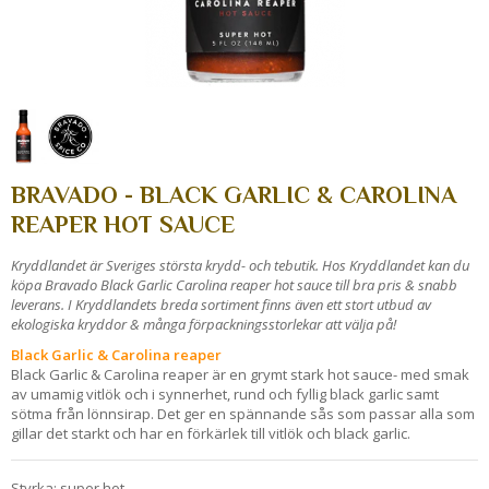
BRAVADO - BLACK GARLIC & CAROLINA
REAPER HOT SAUCE
Kryddlandet är Sveriges största krydd- och tebutik. Hos Kryddlandet kan du
köpa Bravado Black Garlic Carolina reaper hot sauce till bra pris & snabb
leverans. I Kryddlandets breda sortiment finns även ett stort utbud av
ekologiska kryddor & många förpackningsstorlekar att välja på!
Black Garlic & Carolina reaper
Black Garlic & Carolina reaper är en grymt stark hot sauce- med smak
av umamig vitlök och i synnerhet, rund och fyllig black garlic samt
sötma från lönnsirap. Det ger en spännande sås som passar alla som
gillar det starkt och har en förkärlek till vitlök och black garlic.
Styrka: super hot