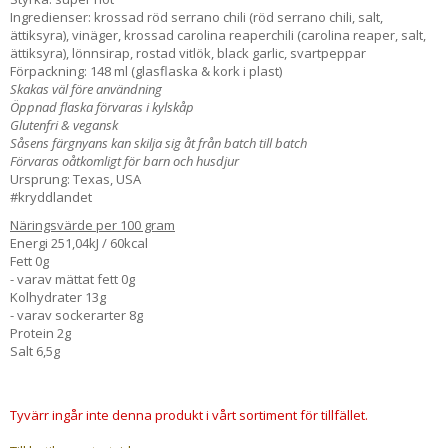
Ingredienser: krossad röd serrano chili (röd serrano chili, salt,
ättiksyra), vinäger, krossad carolina reaperchili (carolina reaper, salt,
ättiksyra), lönnsirap, rostad vitlök, black garlic, svartpeppar
Förpackning: 148 ml (glasflaska & kork i plast)
Skakas väl före användning
Öppnad flaska förvaras i kylskåp
Glutenfri & vegansk
Såsens färgnyans kan skilja sig åt från batch till batch
Förvaras oåtkomligt för barn och husdjur
Ursprung: Texas, USA
#kryddlandet
Näringsvärde per 100 gram
Energi 251,04kJ / 60kcal
Fett 0g
- varav mättat fett 0g
Kolhydrater 13g
- varav sockerarter 8g
Protein 2g
Salt 6,5g
Tyvärr ingår inte denna produkt i vårt sortiment för tillfället.