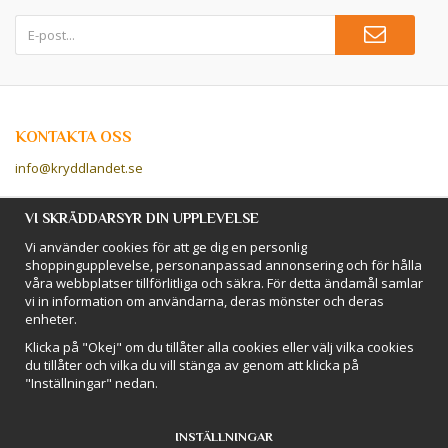
KONTAKTA OSS
info@kryddlandet.se
Följ oss på Facebook!
VI SKRÄDDARSYR DIN UPPLEVELSE
Vi använder cookies för att ge dig en personlig
Följ oss på Instagram!
shoppingupplevelse, personanpassad annonsering och för hålla
våra webbplatser tillförlitliga och säkra. För detta ändamål samlar
vi in information om användarna, deras mönster och deras
BETALSÄTT
enheter.
Hos Kryddlandet handlar du tryggt & säkert - och betalar enkelt med
Klicka på "Okej" om du tillåter alla cookies eller välj vilka cookies
kort, Klarna eller swish!
du tillåter och vilka du vill stänga av genom att klicka på
"Inställningar" nedan.
INSTÄLLNINGAR