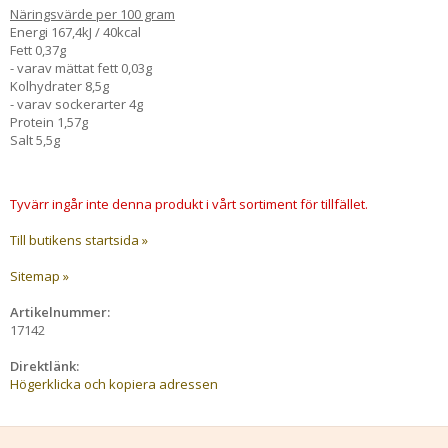
Näringsvärde per 100 gram
Energi 167,4kJ / 40kcal
Fett 0,37g
- varav mättat fett 0,03g
Kolhydrater 8,5g
- varav sockerarter 4g
Protein 1,57g
Salt 5,5g
Tyvärr ingår inte denna produkt i vårt sortiment för tillfället.
Till butikens startsida »
Sitemap »
Artikelnummer:
17142
Direktlänk:
Högerklicka och kopiera adressen