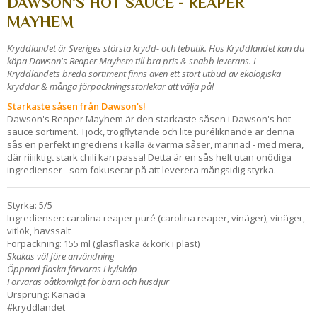
DAWSON'S HOT SAUCE - REAPER
MAYHEM
Kryddlandet är Sveriges största krydd- och tebutik. Hos Kryddlandet kan du
köpa Dawson's Reaper Mayhem till bra pris & snabb leverans. I
Kryddlandets breda sortiment finns även ett stort utbud av ekologiska
kryddor & många förpackningsstorlekar att välja på!
Starkaste såsen från Dawson's!
Dawson's Reaper Mayhem är den starkaste såsen i Dawson's hot
sauce sortiment. Tjock, trögflytande och lite puréliknande är denna
sås en perfekt ingrediens i kalla & varma såser, marinad - med mera,
där riiiiktigt stark chili kan passa! Detta är en sås helt utan onödiga
ingredienser - som fokuserar på att leverera mångsidig styrka.
Styrka: 5/5
Ingredienser: carolina reaper puré (carolina reaper, vinäger), vinäger,
vitlök, havssalt
Förpackning: 155 ml (glasflaska & kork i plast)
Skakas väl före användning
Öppnad flaska förvaras i kylskåp
Förvaras oåtkomligt för barn och husdjur
Ursprung: Kanada
#kryddlandet