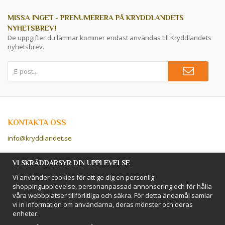
MISSA INGET - PRENUMERERA PÅ KRYDDLANDETS
NYHETSBREV!
De uppgifter du lämnar kommer endast användas till Kryddlandets
nyhetsbrev.
KONTAKTA OSS
info@kryddlandet.se
Följ oss på Facebook!
VI SKRÄDDARSYR DIN UPPLEVELSE
Vi använder cookies för att ge dig en personlig
Följ oss på Instagram!
shoppingupplevelse, personanpassad annonsering och för hålla
våra webbplatser tillförlitliga och säkra. För detta ändamål samlar
vi in information om användarna, deras mönster och deras
BETALSÄTT
enheter.