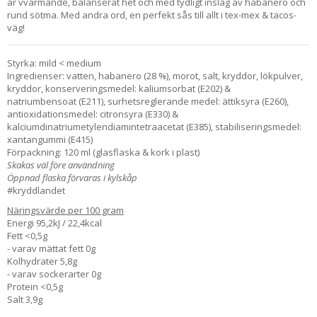
är vvärmande, balanserat het och med tydligt inslag av habanero och
rund sötma. Med andra ord, en perfekt sås till allt i tex-mex & tacos-
väg!
Styrka: mild < medium
Ingredienser: vatten, habanero (28 %), morot, salt, kryddor, lökpulver,
kryddor, konserveringsmedel: kaliumsorbat (E202) &
natriumbensoat (E211), surhetsreglerande medel: ättiksyra (E260),
antioxidationsmedel: citronsyra (E330) &
kalciumdinatriumetylendiamintetraacetat (E385), stabiliseringsmedel:
xantangummi (E415)
Förpackning: 120 ml (glasflaska & kork i plast)
Skakas väl före användning
Öppnad flaska förvaras i kylskåp
#kryddlandet
Näringsvärde per 100 gram
Energi 95,2kJ / 22,4kcal
Fett <0,5g
- varav mättat fett 0g
Kolhydrater 5,8g
- varav sockerarter 0g
Protein <0,5g
Salt 3,9g