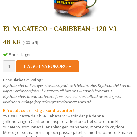
EL YUCATECO - CARIBBEAN - 120 ML
48 KR
(400 kr/l)
Finns i lager
LÄGG I VARUKORG »
Produktbeskrivning:
Kryddlandet är Sveriges största krydd- och tebutik. Hos Kryddlandet kan du
köpa Caribbean från El Yucateco till bra pris & snabb leverans. I
Kryddlandets breda sortiment finns även ett stort utbud av ekologiska
kryddor & många förpackningsstorlekar att välja på!
El Yucateco är riktiga kundfavoriter!
"Salsa Picante de Chile Habanero" - står det på denna
gyllenorangea Caribbean-inspirerade starka hot sauce från El
Yucateco, som innehåller solmogen habanero, morot och kryddor.
Morot ger sötma och djup och passar jättebra med habanero. Smaken