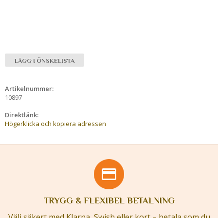
LÄGG I ÖNSKELISTA
Artikelnummer:
10897
Direktlänk:
Högerklicka och kopiera adressen
TRYGG & FLEXIBEL BETALNING
Välj säkert med Klarna, Swish eller kort – betala som du