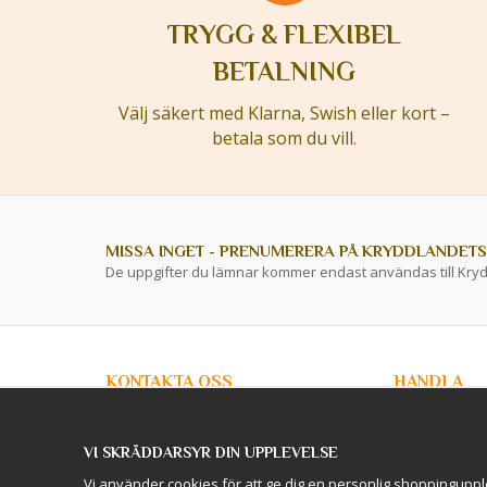
TRYGG & FLEXIBEL
BETALNING
Välj säkert med Klarna, Swish eller kort –
betala som du vill.
MISSA INGET - PRENUMERERA PÅ KRYDDLANDETS
De uppgifter du lämnar kommer endast användas till Kry
KONTAKTA OSS
HANDLA
info@kryddlandet.se
Kundtjänst
Köpvillkor
VI SKRÄDDARSYR DIN UPPLEVELSE
Privacy Policy
Följ oss på Facebook!
Företagskunde
Vi använder cookies för att ge dig en personlig shoppinguppl