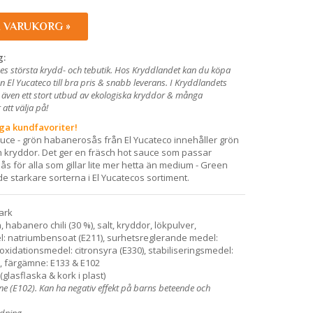
I VARUKORG »
g:
es största krydd- och tebutik. Hos Kryddlandet kan du köpa
 El Yucateco till bra pris & snabb leverans. I Kryddlandets
 även ett stort utbud av ekologiska kryddor & många
att välja på!
iga kundfavoriter!
ce - grön habanerosås från El Yucateco innehåller grön
h kryddor. Det ger en fräsch hot sauce som passar
s för alla som gillar lite mer hetta än medium - Green
e starkare sorterna i El Yucatecos sortiment.
ark
 habanero chili (30 %), salt, kryddor, lökpulver,
: natriumbensoat (E211), surhetsreglerande medel:
tioxidationsmedel: citronsyra (E330), stabiliseringsmedel:
, färgämne: E133 & E102
(glasflaska & kork i plast)
e (E102). Kan ha negativ effekt på barns beteende och
ndning