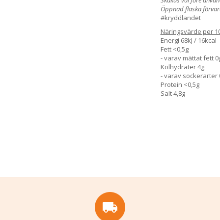
Öppnad flaska förvara
#kryddlandet
Näringsvärde per 1
Energi 68kJ / 16kcal
Fett <0,5g
- varav mättat fett 0
Kolhydrater 4g
- varav sockerarter 
Protein <0,5g
Salt 4,8g