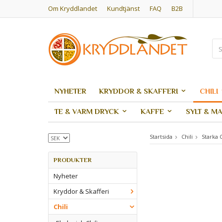
Om Kryddlandet
Kundtjänst
FAQ
B2B
NYHETER
KRYDDOR & SKAFFERI
CHILI
TE & VARM DRYCK
KAFFE
SYLT & M
Startsida
Chili
Starka C
PRODUKTER
Nyheter
Kryddor & Skafferi
Chili