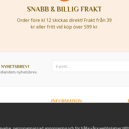
SNABB & BILLIG FRAKT
Order före kl 12 skickas direkt! Frakt från 39
kr eller fritt vid köp över 599 kr.
 NYHETSBREV!
ddlandets nyhetsbrev.
INFORMATION
Om Kryddlandet
Spåra ditt paket
Nyhetsbrev
r / B2B
Om cookies
evelse, personanpassad annonsering och för hålla våra webbplatser tillförl