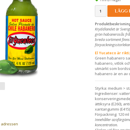
LÄGG 
Produktbeskrivnin
Kryddlandet är Sverig
grön habanerosås från
breda sortiment finns
förpackningsstorlekar 
El Yucateco är rikt
Green habanero sau
habanero, vitlök oc
utmärkt som bordsså
habanero är en av d
Styrka: medium > st
Ingredienser: vatten,
konserveringsmedel
ättiksyra (E260), an
xantangummi (E415)
Förpackning: 120 ml 
Innehåller azofärgämn
a adressen
koncentration.
Skakas väl före anvä