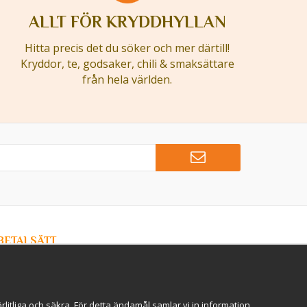
ALLT FÖR KRYDDHYLLAN
Hitta precis det du söker och mer därtill!
Kryddor, te, godsaker, chili & smaksättare
från hela världen.
BETALSÄTT
Hos Kryddlandet handlar du tryggt & säkert - och betalar
enkelt med kort, Klarna eller swish!
itliga och säkra. För detta ändamål samlar vi in information