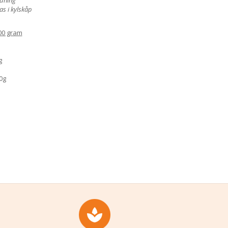
s i kylskåp
00 gram
g
0g