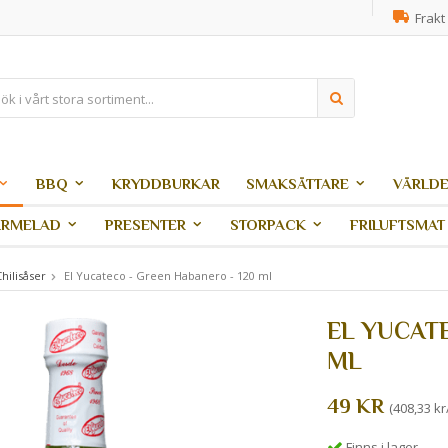
Frakt 
BBQ
KRYDDBURKAR
SMAKSÄTTARE
VÄRLDE
ARMELAD
PRESENTER
STORPACK
FRILUFTSMAT
hilisåser
El Yucateco - Green Habanero - 120 ml
EL YUCATE
ML
49 KR
(408,33 kr/
Finns i lager