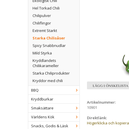
Ekologisk Chili
Hel Torkad Chili
Chilipulver
Chiliflingor
Extremt Starkt
Starka Chilisåser
Spicy Snabbnudlar
Mild Styrka
Kryddlandets
Chilikarameller
Starka Chiliprodukter
Kryddor med chili
LÄGG I ÖNSKELISTA
BBQ
Kryddburkar
Artikelnummer:
10901
Smaksättare
Världens Kök
Direktlänk:
Högerklicka och kopier
Snacks, Godis & Läsk