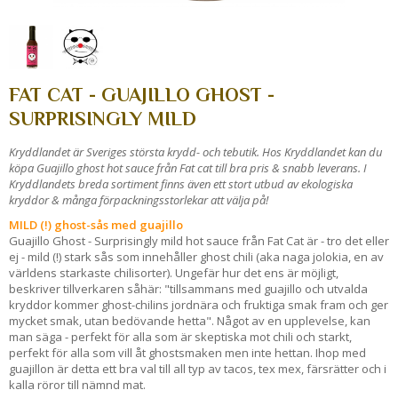
FAT CAT - GUAJILLO GHOST -
SURPRISINGLY MILD
Kryddlandet är Sveriges största krydd- och tebutik. Hos Kryddlandet kan du
köpa Guajillo ghost hot sauce från Fat cat till bra pris & snabb leverans. I
Kryddlandets breda sortiment finns även ett stort utbud av ekologiska
kryddor & många förpackningsstorlekar att välja på!
MILD (!) ghost-sås med guajillo
Guajillo Ghost - Surprisingly mild hot sauce från Fat Cat är - tro det eller
ej - mild (!) stark sås som innehåller ghost chili (aka naga jolokia, en av
världens starkaste chilisorter). Ungefär hur det ens är möjligt,
beskriver tillverkaren såhär: "tillsammans med guajillo och utvalda
kryddor kommer ghost-chilins jordnära och fruktiga smak fram och ger
mycket smak, utan bedövande hetta". Något av en upplevelse, kan
man säga - perfekt för alla som är skeptiska mot chili och starkt,
perfekt för alla som vill åt ghostsmaken men inte hettan. Ihop med
guajillon är detta ett bra val till all typ av tacos, tex mex, färsrätter och i
kalla röror till nämnd mat.