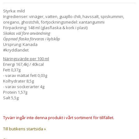
Styrka: mild
Ingredienser: vinäger, vatten, guajillo chili, havssalt, spiskummin,
oregano, ghostchili, förtjockningsmedel: xantangummi
Förpackning: 148 ml (glasflaska & kork i plast)
Skakas väl före användning
Öppnad flaska förvaras i kylskåp
Ursprung: Kanada
#kryddlandet
Näringsvärde per 100 ml
Energi 167,4kJ / 40kcal
Fett 0,37g
- varav mättat fett 0,03g
Kolhydrater 8,5g
- varav sockerarter 4g
Protein 1,57g
Salt 5,5g
Tyvärr ingår inte denna produkt i vårt sortiment för tillfället.
Till butikens startsida »