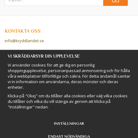
KONTAKTA OSS
info@kryddlandet.se
Följ oss på Facebook!
VI SKRÄDDARSYR DIN UPPLEVELSE
Vi använder cookies för att ge dig en personlig
Följ oss på Instagram!
shoppingupplevelse, personanpassad annonsering och för hålla
våra webbplatser tillförlitliga och säkra. För detta ändamål samlar
vi in information om användarna, deras mönster och deras
BETALSÄTT
enheter.
Hos Kryddlandet handlar du tryggt & säkert - och betalar enkelt med
Klicka på "Okej" om du tillåter alla cookies eller välj vilka cookies
kort, Klarna eller swish!
du tillåter och vilka du vill stänga av genom att klicka på
"Inställningar" nedan.
INSTÄLLNINGAR
ENDAST NÖDVÄNDIGA