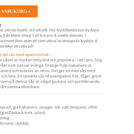
I VARUKORG »
g:
es största krydd- och tebutik. Hos Kryddlandet kan du köpa
från Marie Sharp's till bra pris & snabb leverans. I
rtiment finns även ett stort utbud av ekologiska kryddor &
rlekar att välja på!
rad sås med apelsinsmak
 såser är mycket omtyckta och populära - rätt i pris, hög
nivåer som passar många. Orange Pulp Habanero är
abanero och massor av citrus. Det ger en mild sås med
 och lime. En utmärkt sås till exempelvis fisk, fågel, grönt
nsen på denna sås är något tjockare och puréliknande,
rån samma tillverkare.
puré, gul habanero, vinäger, lök, salt, limejuice, vitlök
(glasflaska & kork i plast)
ndning
örvaras i kylskåp