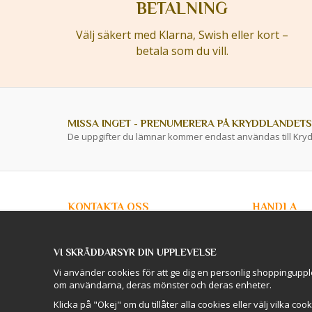
BETALNING
Välj säkert med Klarna, Swish eller kort –
betala som du vill.
MISSA INGET - PRENUMERERA PÅ KRYDDLANDETS
De uppgifter du lämnar kommer endast användas till Kry
KONTAKTA OSS
HANDLA
info@kryddlandet.se
Kundtjänst
Köpvillkor
VI SKRÄDDARSYR DIN UPPLEVELSE
Privacy Policy
Följ oss på Facebook!
Företagskunde
Vi använder cookies för att ge dig en personlig shoppinguppl
Lagershop / O
om användarna, deras mönster och deras enheter.
Följ oss på Instagram!
Skellefteå
Logga in
Klicka på "Okej" om du tillåter alla cookies eller välj vilka coo