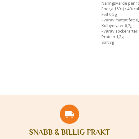
Näringsvärde per 1
Energi 169kJ / 40kcal
Fett 0,5g
- varav mättat fett 0
Kolhydrater 6,7g
- varav sockerarter 
Protein 1,2g
Salt 3g
SNABB & BILLIG FRAKT