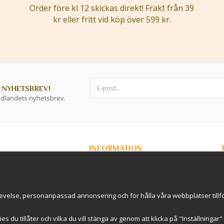
Order före kl 12 skickas direkt! Frakt från 39
kr eller fritt vid köp över 599 kr.
 NYHETSBREV!
ddlandets nyhetsbrev.
INFORMATION
Om Kryddlandet
Spåra ditt paket
Nyhetsbrev
r / B2B
Om cookies
evelse, personanpassad annonsering och för hålla våra webbplatser tillförl
rderavhämtning i
International Shipping
Cookie inställningar
kies du tillåter och vilka du vill stänga av genom att klicka på "Inställninga