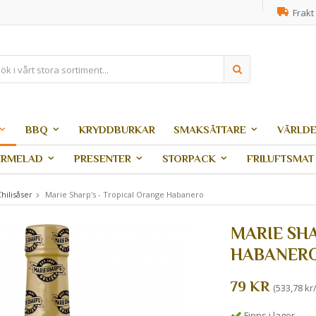
Frakt 
BBQ
KRYDDBURKAR
SMAKSÄTTARE
VÄRLDE
ARMELAD
PRESENTER
STORPACK
FRILUFTSMAT
hilisåser
Marie Sharp's - Tropical Orange Habanero
MARIE SHA
HABANER
79 KR
(533,78 kr/
Finns i lager