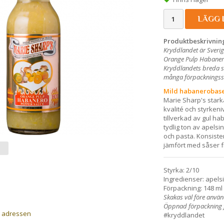
LÄGG 
Produktbeskrivnin
Kryddlandet är Sverig
Orange Pulp Habanero 
Kryddlandets breda so
många förpackningssto
Mild habanerobase
Marie Sharp's starka
kvalité och styrke
tillverkad av gul h
tydlig ton av apelsin
och pasta. Konsiste
jämfört med såser f
Styrka: 2/10
Ingredienser: apelsin
Förpackning: 148 ml 
Skakas väl före anvä
Öppnad förpackning f
a adressen
#kryddlandet