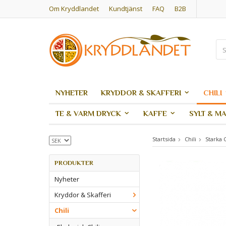
Om Kryddlandet
Kundtjänst
FAQ
B2B
NYHETER
KRYDDOR & SKAFFERI
CHILI
TE & VARM DRYCK
KAFFE
SYLT & M
Startsida
Chili
Starka C
PRODUKTER
Nyheter
Kryddor & Skafferi
Chili