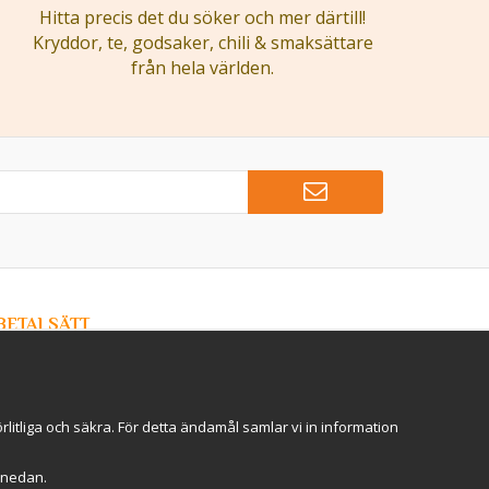
Hitta precis det du söker och mer därtill!
Kryddor, te, godsaker, chili & smaksättare
från hela världen.
BETALSÄTT
Hos Kryddlandet handlar du tryggt & säkert - och betalar
enkelt med kort, Klarna eller swish!
itliga och säkra. För detta ändamål samlar vi in information
r" nedan.