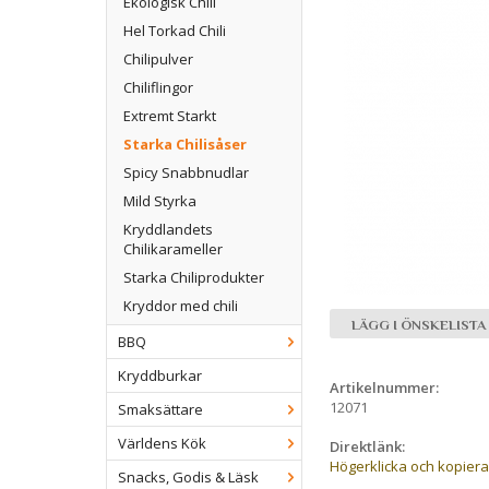
Ekologisk Chili
Hel Torkad Chili
Chilipulver
Chiliflingor
Extremt Starkt
Starka Chilisåser
Spicy Snabbnudlar
Mild Styrka
Kryddlandets
Chilikarameller
Starka Chiliprodukter
Kryddor med chili
LÄGG I ÖNSKELISTA
BBQ
Kryddburkar
Artikelnummer:
12071
Smaksättare
Världens Kök
Direktlänk:
Högerklicka och kopier
Snacks, Godis & Läsk