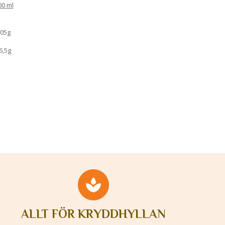
00 ml
,05g
6,5g
ALLT FÖR KRYDDHYLLAN