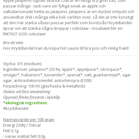
Apple Jalapeno signad Skånsk Chili är en riktigt bra grön sås, som
passar många - tack vare sin fylliga smak av äpple och
välbalanserade hetta av jalapeno. Jalapeno är en mycket omtyckt och
användbar chili i många olika kök världen över, så det är inte konstigt
att den här starka såsen passar perfekt som bordssås! Kryddlandet
tipsar om att stänka några droppar i coleslaw - resultatet blir en
RIKTIGT GOD coleslaw!
Bra att veta
Hos Kryddlandet kan du köpa hot sauce till bra pris och rimlig frakt!
Styrka: 3/5 (medium)
Ingredienser: jalapeno* (20 %), äpple*, äppeljuice*, citronjuice*,
vinäger*, habanero*, koriander*, spenat*, salt, guarkärnmjöl*, agar
agar, antioxidationsmedel: askorbinsyra (E300)
Förpackning: 100 ml (glasflaska & metallock)
Skakas väl före användning
Öppnad flaska förvaras i kylskåp
*
ekologisk ingrediens
#kryddlandet
Näringsvärde per 100 gram
Energi 230kJ / 55kcal
Fett 0,1g
- varav mättat fett 0,0g