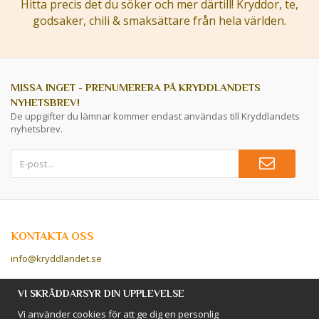
Hitta precis det du söker och mer därtill! Kryddor, te,
godsaker, chili & smaksättare från hela världen.
MISSA INGET - PRENUMERERA PÅ KRYDDLANDETS
NYHETSBREV!
De uppgifter du lämnar kommer endast användas till Kryddlandets
nyhetsbrev.
KONTAKTA OSS
info@kryddlandet.se
Följ oss på Facebook!
VI SKRÄDDARSYR DIN UPPLEVELSE
Vi använder cookies för att ge dig en personlig