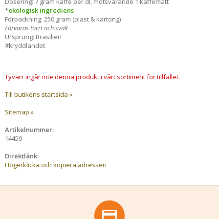
Dosering: 7 gram kaffe per dl, motsvarande 1 kaffemått
*
ekologisk ingrediens
Förpackning: 250 gram (plast & kartong)
Förvaras torrt och svalt
Ursprung: Brasilien
#kryddlandet
Tyvärr ingår inte denna produkt i vårt sortiment för tillfället.
Till butikens startsida »
Sitemap »
Artikelnummer:
14459
Direktlänk:
Högerklicka och kopiera adressen