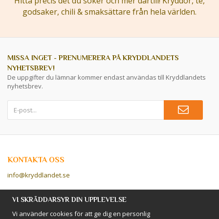
Hitta precis det du söker och mer därtill! Kryddor, te,
godsaker, chili & smaksättare från hela världen.
MISSA INGET - PRENUMERERA PÅ KRYDDLANDETS
NYHETSBREV!
De uppgifter du lämnar kommer endast användas till Kryddlandets
nyhetsbrev.
KONTAKTA OSS
info@kryddlandet.se
Följ oss på Facebook!
VI SKRÄDDARSYR DIN UPPLEVELSE
Vi använder cookies för att ge dig en personlig
Följ oss på Instagram!