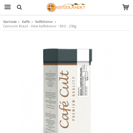
Startsida
Kaffe
Kaffebönor
Camocim Brazil - Hela Kaffebönor - EKO - 250g
Produkten har blivit tillagd i varukorgen