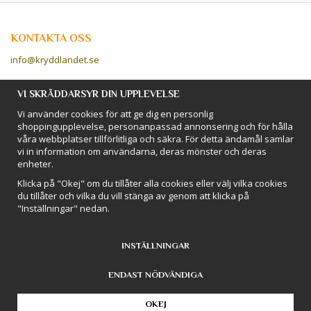
KONTAKTA OSS
info@kryddlandet.se
Följ oss på Facebook!
VI SKRÄDDARSYR DIN UPPLEVELSE
Vi använder cookies för att ge dig en personlig
Följ oss på Instagram!
shoppingupplevelse, personanpassad annonsering och för hålla
våra webbplatser tillförlitliga och säkra. För detta ändamål samlar
vi in information om användarna, deras mönster och deras
BETALSÄTT
enheter.
Hos Kryddlandet handlar du tryggt & säkert - och betalar enkelt med
Klicka på "Okej" om du tillåter alla cookies eller välj vilka cookies
kort, Klarna eller swish!
du tillåter och vilka du vill stänga av genom att klicka på
"Inställningar" nedan.
INSTÄLLNINGAR
ENDAST NÖDVÄNDIGA
Drift & produktion:
Wikinggruppen
OKEJ