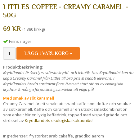
LITTLES COFFEE - CREAMY CARAMEL -
50G
69 KR
(1 380 kr/kg)
Finns i lager
LÄGG I VARUKORG »
Produktbeskrivning:
Kryddlandet är Sveriges största krydd- och tebutik. Hos Kryddlandet kan du
köpa Creamy Caramel från Littles till bra pris & snabb leverans. I
Kryddlandets breda sortiment finns även ett stort utbud av ekologiska
kryddor & många förpackningsstorlekar att välja på!
Med smak av söt karamell
Creamy Caramel är ett smaksatt snabbkaffe som doftar och smakar
av söt karamell. Kaffe och karamell är en utsökt smakkombination
som enkelt blir en lyxig kaffedrink, toppad med vispad grädde och
strössel av
Kryddlandets ekologiska kakaonibs
!
Ingredienser: frystorkat arabicakaffe, gräddkolaarom