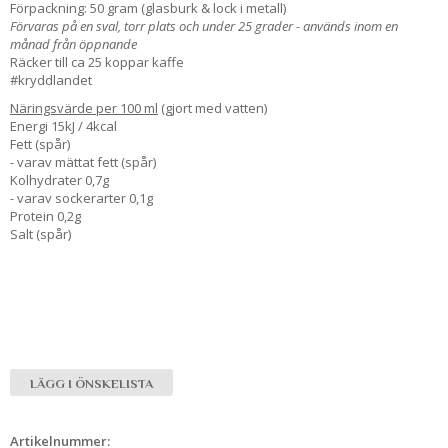
Förpackning: 50 gram (glasburk & lock i metall)
Förvaras på en sval, torr plats och under 25 grader - används inom en
månad från öppnande
Räcker till ca 25 koppar kaffe
#kryddlandet
Näringsvärde per 100 ml
(gjort med vatten)
Energi 15kJ / 4kcal
Fett (spår)
- varav mättat fett (spår)
Kolhydrater 0,7g
- varav sockerarter 0,1g
Protein 0,2g
Salt (spår)
LÄGG I ÖNSKELISTA
Artikelnummer: