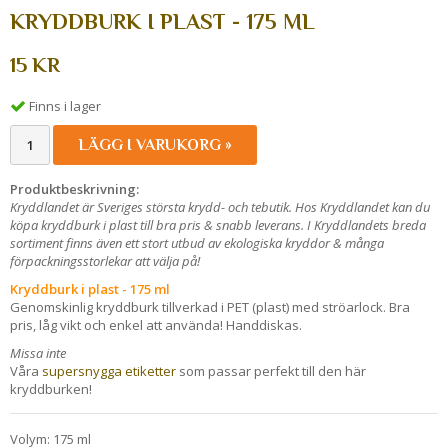
KRYDDBURK I PLAST - 175 ML
15 KR
Finns i lager
LÄGG I VARUKORG »
Produktbeskrivning:
Kryddlandet är Sveriges största krydd- och tebutik. Hos Kryddlandet kan du
köpa kryddburk i plast till bra pris & snabb leverans. I Kryddlandets breda
sortiment finns även ett stort utbud av ekologiska kryddor & många
förpackningsstorlekar att välja på!
Kryddburk i plast - 175 ml
Genomskinlig kryddburk tillverkad i PET (plast) med ströarlock. Bra
pris, låg vikt och enkel att använda! Handdiskas.
Missa inte
Våra
supersnygga etiketter
som passar perfekt till den här
kryddburken!
Volym: 175 ml