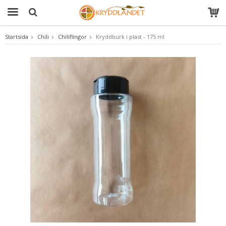
Startsida
Chili
Chiliflingor
Kryddburk i plast - 175 ml
Produkten har blivit tillagd i varukorgen