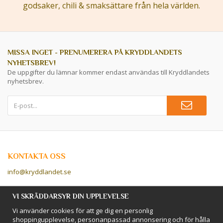
godsaker, chili & smaksättare från hela världen.
MISSA INGET - PRENUMERERA PÅ KRYDDLANDETS
NYHETSBREV!
De uppgifter du lämnar kommer endast användas till Kryddlandets
nyhetsbrev.
KONTAKTA OSS
info@kryddlandet.se
Följ oss på Facebook!
VI SKRÄDDARSYR DIN UPPLEVELSE
Vi använder cookies för att ge dig en personlig
Följ oss på Instagram!
shoppingupplevelse, personanpassad annonsering och för hålla