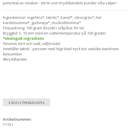
potential av smaker - ett te som Kryddlandets kunder ofta väljer!
Ingredienser: ingefära*, lakrits*, kanel*, citrongräs*, hel
kardemumma*, gurkmeja*, muskotblomma*
Förpackning: 100 gram (lösvikt i ståpåse för te)
Bryggtid: 5- 10 min med en vattentemperatur på 100 grader
*
ekologisk ingrediens
Förvaras torrt och svalt, välförslutet
Innehåller lakrits - personer med högt blod tryck bör undvika överdriven
konsumtion
#kryddlandet
LÄGG I ÖNSKELISTA
Artikelnummer:
T1151