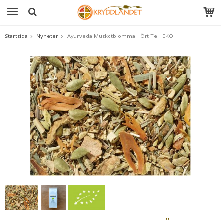
Startsida
Nyheter
Ayurveda Muskotblomma - Ört Te - EKO
Produkten har blivit tillagd i varukorgen