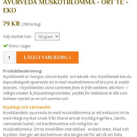
AYURVEDA MUSKOTBLOMMA - ÖRT TE -
EKO
79 KR
(790 kr/kg)
Välj storlek här:
Finns i lager
LÄGG I VARUKORG »
Produktbeskrivning:
Kryddlandet är Sveriges största krydd- och tebutik. Hos Kryddlandet kan du
köpa ekologiskt ayuerveda ört te med muskotblomma till bra pris & snabb
leverans. I Kryddlandets stora sortiment finns te från världens alla hörn - i
många smaker & förpackningsstorlekar, perfekt för teälskaren & alla som
behöver mycket av en och samma sort.
Kryddigt och värmande!
Kryddlandets ayurveda te med muskotblomma är ett exklusivt ört te
med riktigt mycket smak från bland annat: kryddig ingefära, lakrits,
värmande kanel, söt kardemumma och nötig ton av
muskotblomma. Ört te innehåller inte teblad - endast örter, blad och
kryddor. Det gör att det behöver dra längre tid för att nå sin fulla