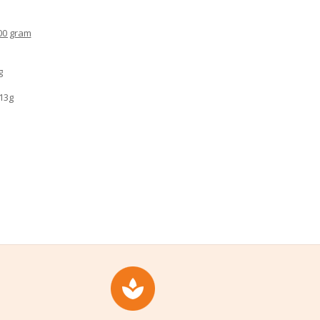
00 gram
g
 13g