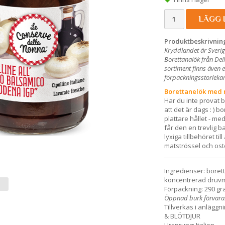
LÄGG 
Produktbeskrivnin
Kryddlandet är Sverig
Borettanalök från Del
sortiment finns även 
förpackningsstorlekar 
Borettanelök med 
Har du inte provat b
att det är dags : ) b
plattare hållet - me
får den en trevlig b
lyxiga tillbehöret til
matströssel och ost
Ingredienser: boret
koncentrerad druvmu
Förpackning: 290 gr
Öppnad burk förvaras
Tillverkas i anlägg
& BLÖTDJUR
Ursprung: Italien