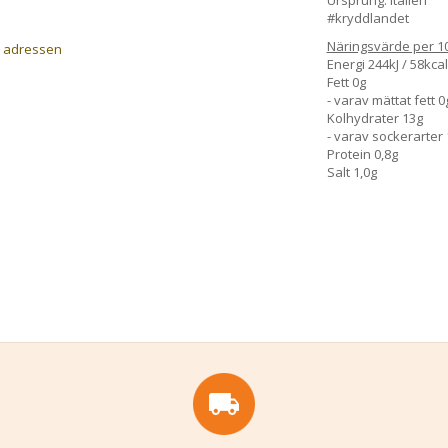
#kryddlandet
Näringsvärde per 1
a adressen
Energi 244kJ / 58kcal
Fett 0g
- varav mättat fett 0
Kolhydrater 13g
- varav sockerarter
Protein 0,8g
Salt 1,0g