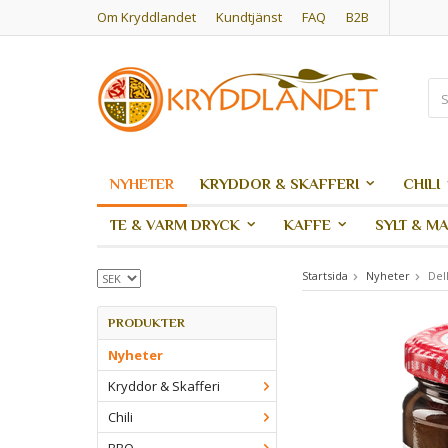
Om Kryddlandet
Kundtjänst
FAQ
B2B
NYHETER
KRYDDOR & SKAFFERI
CHILI
TE & VARM DRYCK
KAFFE
SYLT & M
Startsida
Nyheter
Del
PRODUKTER
Nyheter
Kryddor & Skafferi
Chili