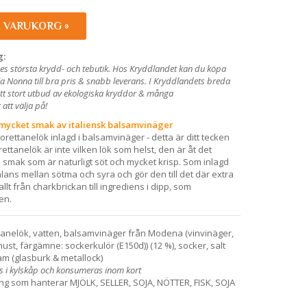
I VARUKORG »
g:
es största krydd- och tebutik. Hos Kryddlandet kan du köpa
la Nonna till bra pris & snabb leverans. I Kryddlandets breda
ett stort utbud av ekologiska kryddor & många
att välja på!
mycket smak av italiensk balsamvinäger
orettanelök inlagd i balsamvinäger - detta är ditt tecken
orettanelök är inte vilken lök som helst, den är åt det
d smak som är naturligt söt och mycket krisp. Som inlagd
alans mellan sötma och syra och gör den till det där extra
l allt från charkbrickan till ingrediens i dipp, som
en.
tanelök, vatten, balsamvinäger från Modena (vinvinäger,
st, färgämne: sockerkulör (E150d)) (12 %), socker, salt
am (glasburk & metallock)
 i kylskåp och konsumeras inom kort
ning som hanterar
MJÖLK, SELLER, SOJA, NÖTTER, FISK, SOJA