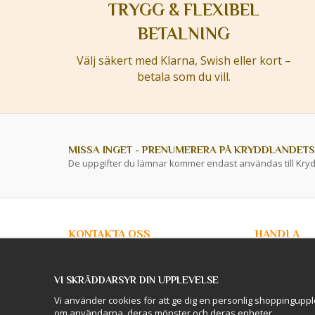
TRYGG & FLEXIBEL
BETALNING
Välj säkert med Klarna, Swish eller kort –
betala som du vill.
MISSA INGET - PRENUMERERA PÅ KRYDDLANDETS
De uppgifter du lämnar kommer endast användas till Kry
KONTAKTA OSS
HANDLA
info@kryddlandet.se
Kundtjänst
Köpvillkor
VI SKRÄDDARSYR DIN UPPLEVELSE
Privacy Policy
Följ oss på Facebook!
Företagskunde
Vi använder cookies för att ge dig en personlig shoppinguppl
Lagershop / O
om användarna, deras mönster och deras enheter.