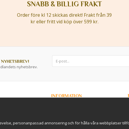
SNABB & BILLIG FRAKT
Order före kl 12 skickas direkt! Frakt från 39
kr eller fritt vid köp över 599 kr.
 NYHETSBREV!
ddlandets nyhetsbrev.
INFORMATION
Om Kryddlandet
Spåra ditt paket
Nyhetsbrev
r / B2B
Om cookies
evelse, personanpassad annonsering och för hålla våra webbplatser tillförl
rderavhämtning i
International Shipping