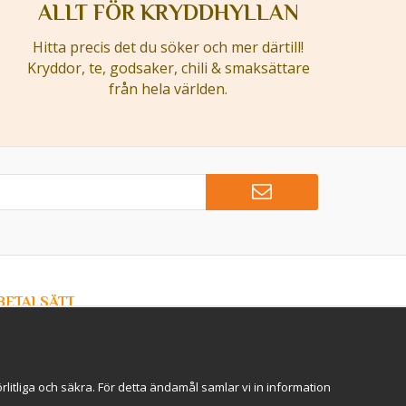
ALLT FÖR KRYDDHYLLAN
Hitta precis det du söker och mer därtill!
Kryddor, te, godsaker, chili & smaksättare
från hela världen.
BETALSÄTT
Hos Kryddlandet handlar du tryggt & säkert - och betalar
enkelt med kort, Klarna eller swish!
itliga och säkra. För detta ändamål samlar vi in information