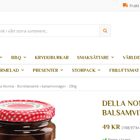
Frakt 
BBQ
KRYDDBURKAR
SMAKSÄTTARE
VÄRLDE
ARMELAD
PRESENTER
STORPACK
FRILUFTSMAT
la Nonna - Borettanalök i balsamvinäger - 290g
DELLA NO
BALSAMVI
49 KR
(168,97 kr
Finns i lager