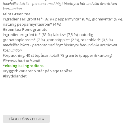
Innehåller lakrits - personer med högt blodtryck bör undvika överdriven
konsumtion
Mint Green tea
Ingredienser: grönt te* (82 %), pepparmynta* (8 %), grönmynta* (6 %),
naturlig pepparmyntaarom* (4 %)
Green tea Pomegranate
Ingrediener: grönt te* (83 %), lakrits* (7,5 %), naturlig
granatäpplearom* (7 %), granatäpple* (2 %), rosenblad* (0,5 %)
Innehåller lakrits - personer med högt blodtryck bör undvika överdriven
kosnumtion
Förpackning: 40 st tepåsar, totalt 78 gram te (papper & kartong)
Förvaras torrt och svalt
*
ekologisk ingrediens
Bryggtid: varierar & står på varje tepåse
#kryddlandet
LÄGG I ÖNSKELISTA