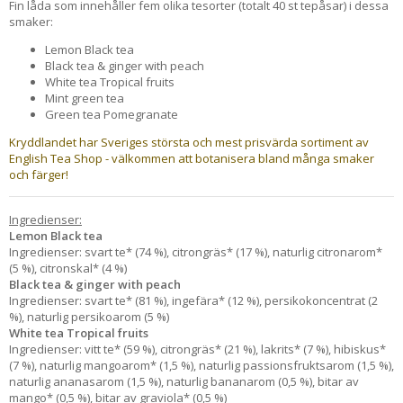
Fin låda som innehåller fem olika tesorter (totalt 40 st tepåsar) i dessa
smaker:
Lemon Black tea
Black tea & ginger with peach
White tea Tropical fruits
Mint green tea
Green tea Pomegranate
Kryddlandet har Sveriges största och mest prisvärda sortiment av
English Tea Shop - välkommen att botanisera bland många smaker
och färger!
Ingredienser:
Lemon Black tea
Ingredienser: svart te* (74 %), citrongräs* (17 %), naturlig citronarom*
(5 %), citronskal* (4 %)
Black tea & ginger with peach
Ingredienser: svart te* (81 %), ingefära* (12 %), persikokoncentrat (2
%), naturlig persikoarom (5 %)
White tea Tropical fruits
Ingredienser: vitt te* (59 %), citrongräs* (21 %), lakrits* (7 %), hibiskus*
(7 %), naturlig mangoarom* (1,5 %), naturlig passionsfruktsarom (1,5 %),
naturlig ananasarom (1,5 %), naturlig bananarom (0,5 %), bitar av
mango* (0,5 %), bitar av graviola* (0,5 %)