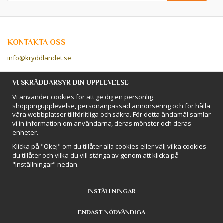
KONTAKTA OSS
info@kryddlandet.se
Följ oss på Facebook!
VI SKRÄDDARSYR DIN UPPLEVELSE
Vi använder cookies för att ge dig en personlig
Följ oss på Instagram!
shoppingupplevelse, personanpassad annonsering och för hålla
våra webbplatser tillförlitliga och säkra. För detta ändamål samlar
vi in information om användarna, deras mönster och deras
BETALSÄTT
enheter.
Hos Kryddlandet handlar du tryggt & säkert - och betalar enkelt med
Klicka på "Okej" om du tillåter alla cookies eller välj vilka cookies
kort, Klarna eller swish!
du tillåter och vilka du vill stänga av genom att klicka på
"Inställningar" nedan.
INSTÄLLNINGAR
ENDAST NÖDVÄNDIGA