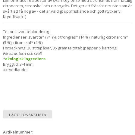
Lemon Black Tea består av svart ceylon te med citronsmak från natulig
citronarom, citronskal och citrongräs. Det ger ett fräscht citruste som är
svårt att få nog av - det är väldigt uppfriskande och gott (tycker vi
Kryddisar!) : )
Tesort: svart teblandning
Ingredienser: svart te* (74 %), citrongräs* (14 %), naturlig citronarom*
(5 %), citronskal* (4 %)
Förpackning: 20 st tepåsar, 35 gram te totalt (papper & kartong)
Förvaras torrt och svalt
*
ekologisk ingrediens
Bryggtid: 3-4 min
#kryddlandet
LÄGG I ÖNSKELISTA
Artikelnummer: