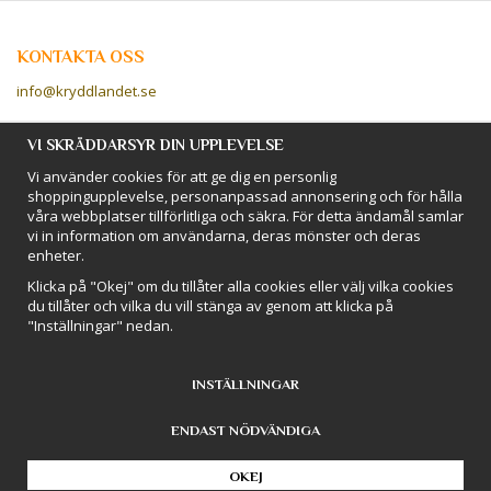
KONTAKTA OSS
info@kryddlandet.se
Följ oss på Facebook!
VI SKRÄDDARSYR DIN UPPLEVELSE
Vi använder cookies för att ge dig en personlig
Följ oss på Instagram!
shoppingupplevelse, personanpassad annonsering och för hålla
våra webbplatser tillförlitliga och säkra. För detta ändamål samlar
vi in information om användarna, deras mönster och deras
BETALSÄTT
enheter.
Hos Kryddlandet handlar du tryggt & säkert - och betalar enkelt med
Klicka på "Okej" om du tillåter alla cookies eller välj vilka cookies
kort, Klarna eller swish!
du tillåter och vilka du vill stänga av genom att klicka på
"Inställningar" nedan.
INSTÄLLNINGAR
ENDAST NÖDVÄNDIGA
Drift & produktion:
Wikinggruppen
OKEJ