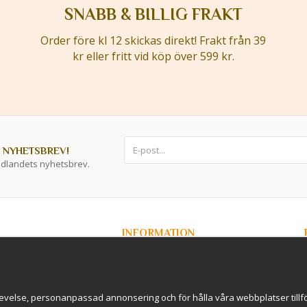
SNABB & BILLIG FRAKT
Order före kl 12 skickas direkt! Frakt från 39
kr eller fritt vid köp över 599 kr.
 NYHETSBREV!
ddlandets nyhetsbrev.
INFORMATION
Om Kryddlandet
Spåra ditt paket
Nyhetsbrev
r / B2B
Om cookies
evelse, personanpassad annonsering och för hålla våra webbplatser tillförl
rderavhämtning i
International Shipping