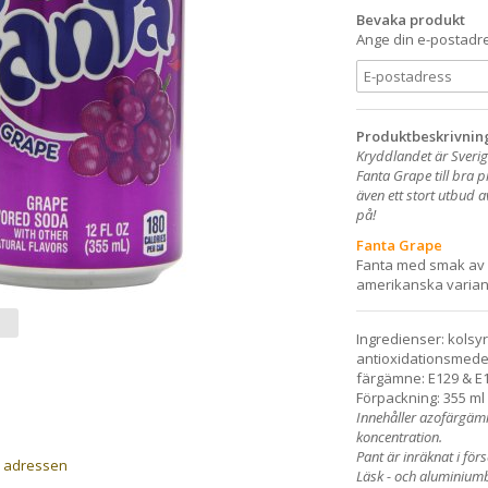
Bevaka produkt
Ange din e-postadre
Produktbeskrivnin
Kryddlandet är Sverig
Fanta Grape till bra 
även ett stort utbud 
på!
Fanta Grape
Fanta med smak av 
amerikanska varian
Ingredienser: kolsy
antioxidationsmedel
färgämne: E129 & E
Förpackning: 355 ml 
Innehåller azofärgämn
koncentration.
Pant är inräknat i förs
a adressen
Läsk - och aluminium