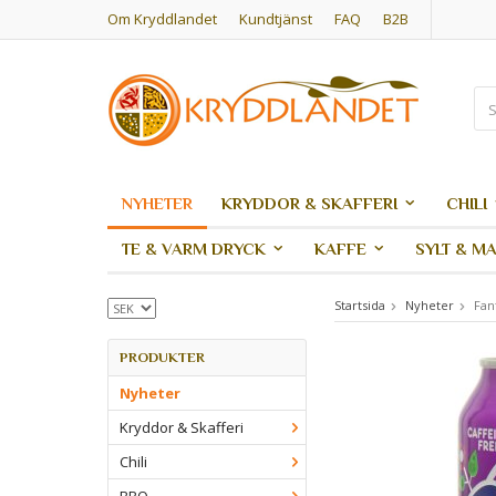
Om Kryddlandet
Kundtjänst
FAQ
B2B
NYHETER
KRYDDOR & SKAFFERI
CHILI
TE & VARM DRYCK
KAFFE
SYLT & M
Startsida
Nyheter
Fan
PRODUKTER
Nyheter
Kryddor & Skafferi
Chili