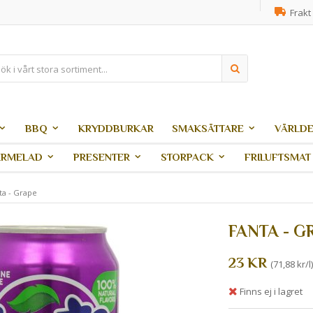
Frakt 
BBQ
KRYDDBURKAR
SMAKSÄTTARE
VÄRLDE
ARMELAD
PRESENTER
STORPACK
FRILUFTSMAT
ta - Grape
FANTA - G
23 KR
(71,88 kr/l)
Finns ej i lagret