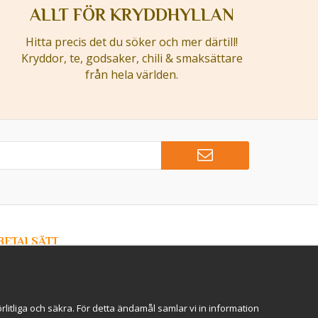
ALLT FÖR KRYDDHYLLAN
Hitta precis det du söker och mer därtill!
Kryddor, te, godsaker, chili & smaksättare
från hela världen.
BETALSÄTT
Hos Kryddlandet handlar du tryggt & säkert - och betalar
enkelt med kort, Klarna eller swish!
itliga och säkra. För detta ändamål samlar vi in information