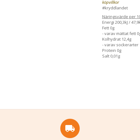
köpvillkor
#kryddlandet
Näringsvärde per 1
Energi 200,3kJ / 47,9
Fett 0g
- varav mättat fett 0
Kolhydrat 12,4g
- varav sockerarter 
Protein 0g
Salt 0,01g