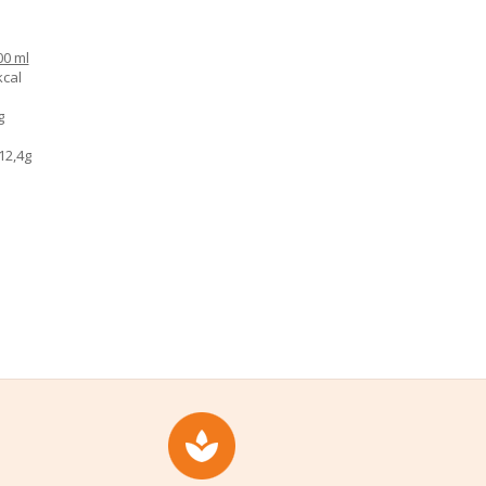
00 ml
kcal
g
12,4g