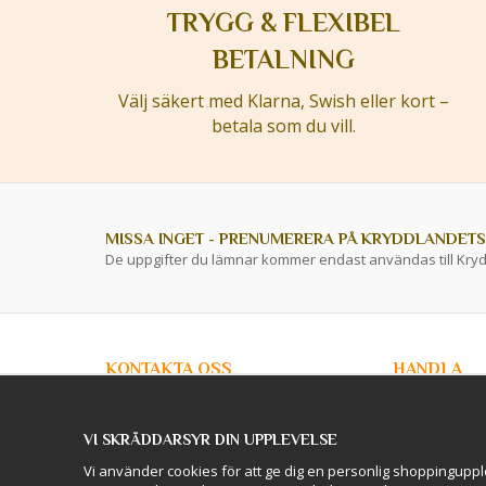
TRYGG & FLEXIBEL
BETALNING
Välj säkert med Klarna, Swish eller kort –
betala som du vill.
MISSA INGET - PRENUMERERA PÅ KRYDDLANDETS
De uppgifter du lämnar kommer endast användas till Kry
KONTAKTA OSS
HANDLA
info@kryddlandet.se
Kundtjänst
Köpvillkor
VI SKRÄDDARSYR DIN UPPLEVELSE
Privacy Policy
Följ oss på Facebook!
Företagskunde
Vi använder cookies för att ge dig en personlig shoppinguppl
Lagershop / O