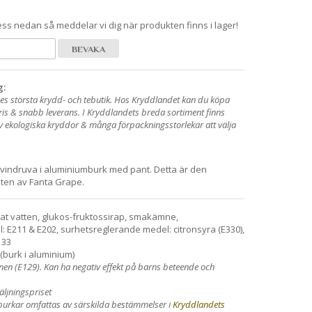
ss nedan så meddelar vi dig när produkten finns i lager!
BEVAKA
g:
es största krydd- och tebutik. Hos Kryddlandet kan du köpa
pris & snabb leverans. I Kryddlandets breda sortiment finns
av ekologiska kryddor & många förpackningsstorlekar att välja
vindruva i aluminiumburk med pant. Detta är den
ten av Fanta Grape.
rat vatten, glukos-fruktossirap, smakämne,
: E211 & E202, surhetsreglerande medel: citronsyra (E330),
133
(burk i aluminium)
en (E129). Kan ha negativ effekt på barns beteende och
äljningspriset
burkar omfattas av särskilda bestämmelser i
Kryddlandets