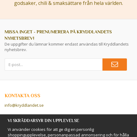
godsaker, chili & smaksättare från hela världen.
MISSA INGET - PRENUMERERA PÅ KRYDDLANDETS
NYHETSBREV!
De uppgifter du lämnar kommer endast användas till Kryddlandets
nyhetsbrev.
KONTAKTA OSS
info@kryddlandet.se
Följ oss på Facebook!
VI SKRÄDDARSYR DIN UPPLEVELSE
Vi använder cookies för att ge dig en personlig
Följ oss på Instagram!
shoppingupplevelse, personanpassad annonsering och för hålla