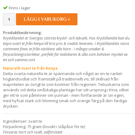
Finns i lager
LÄGG I VARUKORG »
Produktbeskrivning:
Kryddlandet är Sveriges största krydd- och tebutik. Hos Kryddlandet kan du
köpa svart te från Kenya till bra pris & snabb leverans. I Kryddlandets stora
sortiment finns te från världens alla hörn - i många smaker &
förpackningsstorlekar, perfekt för teälskaren & alla som behöver mycket av
en och samma sort.
Naturellt svart te från Kenya
Detta svarta naturella te är spännande och något av en te-raritet:
höglandsodlat och framställt på traditionellt vis, till skillnad från
majoriteten av övrigt te som kommer från regionen. Tebuskarna som
används vid detta småskaliga plantage har sitt ursprung i Kina, vilket
ger ett te som påminner om yunnan - men fortfarande är sin egen,
med hyfsat stark och blommig smak och orange färg på den färdiga
drycken.
Ingredienser: svart te
Förpackning: 75 gram (lösvikt i ståpåse för te)
Förvaras torrt och svalt, välförslutet