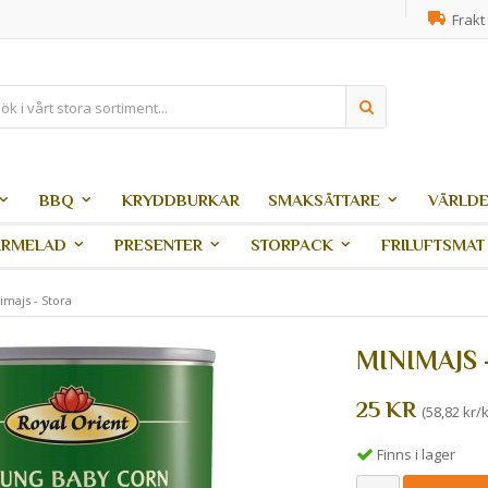
Frakt 
BBQ
KRYDDBURKAR
SMAKSÄTTARE
VÄRLDE
ARMELAD
PRESENTER
STORPACK
FRILUFTSMAT
imajs - Stora
MINIMAJS 
25 KR
(58,82 kr/k
Finns i lager