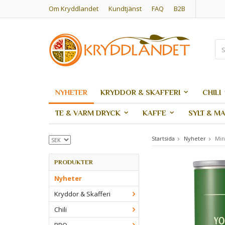
Om Kryddlandet
Kundtjänst
FAQ
B2B
NYHETER
KRYDDOR & SKAFFERI
CHILI
TE & VARM DRYCK
KAFFE
SYLT & M
Startsida
Nyheter
Min
PRODUKTER
Nyheter
Kryddor & Skafferi
Chili