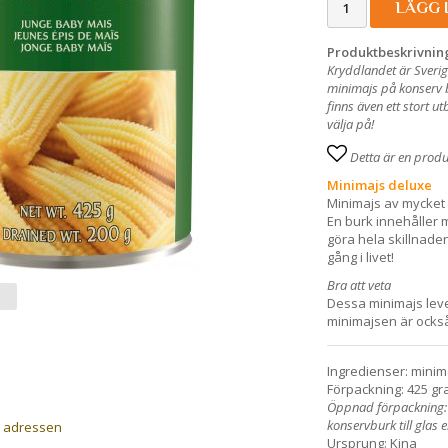
LÄGG 
Produktbeskrivnin
Kryddlandet är Sverig
minimajs på konserv b
finns även ett stort 
välja på!
Detta är en prod
Minimajs deluxe
Minimajs av mycket hö
En burk innehåller m
göra hela skillnade
gång i livet!
Bra att veta
Dessa minimajs leve
minimajsen är också
Ingredienser: minim
Förpackning: 425 gr
Öppnad förpackning: v
konservburk till glas 
a adressen
Ursprung: Kina