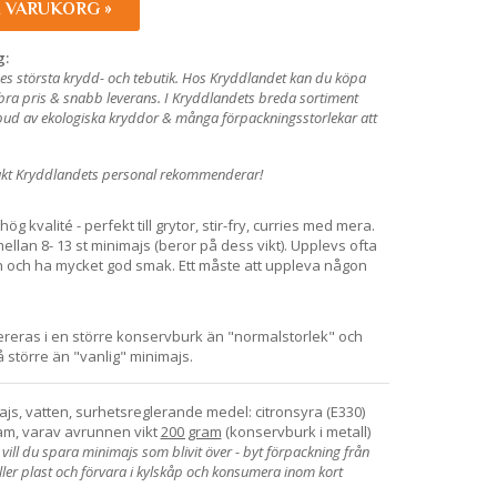
I VARUKORG »
g:
es största krydd- och tebutik. Hos Kryddlandet kan du köpa
ra pris & snabb leverans. I Kryddlandets breda sortiment
utbud av ekologiska kryddor & många förpackningsstorlekar att
ukt Kryddlandets personal rekommenderar!
g kvalité - perfekt till grytor, stir-fry, curries med mera.
ellan 8- 13 st minimajs (beror på dess vikt). Upplevs ofta
n och ha mycket god smak. Ett måste att uppleva någon
reras i en större konservburk än "normalstorlek" och
 större än "vanlig" minimajs.
ajs, vatten, surhetsreglerande medel: citronsyra (E330)
am, varav avrunnen vikt
200 gram
(konservburk i metall)
ill du spara minimajs som blivit över - byt förpackning från
eller plast och förvara i kylskåp och konsumera inom kort