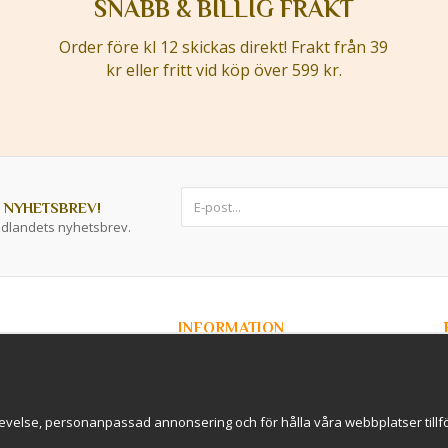
SNABB & BILLIG FRAKT
Order före kl 12 skickas direkt! Frakt från 39
kr eller fritt vid köp över 599 kr.
 NYHETSBREV!
ddlandets nyhetsbrev.
INFORMATION
Om Kryddlandet
Spåra ditt paket
Nyhetsbrev
r / B2B
Om cookies
evelse, personanpassad annonsering och för hålla våra webbplatser tillförl
rderavhämtning i
International Shipping