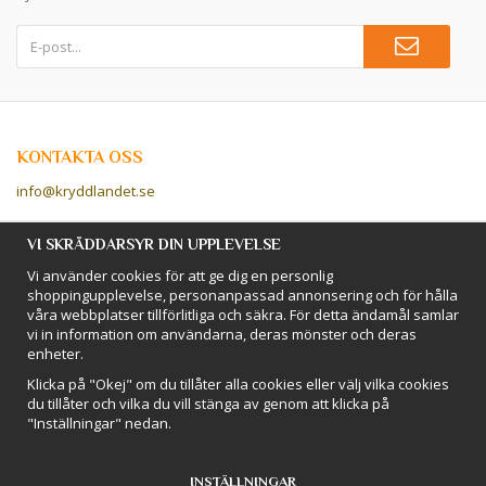
KONTAKTA OSS
info@kryddlandet.se
Följ oss på Facebook!
VI SKRÄDDARSYR DIN UPPLEVELSE
Vi använder cookies för att ge dig en personlig
Följ oss på Instagram!
shoppingupplevelse, personanpassad annonsering och för hålla
våra webbplatser tillförlitliga och säkra. För detta ändamål samlar
vi in information om användarna, deras mönster och deras
BETALSÄTT
enheter.
Hos Kryddlandet handlar du tryggt & säkert - och betalar enkelt med
Klicka på "Okej" om du tillåter alla cookies eller välj vilka cookies
kort, Klarna eller swish!
du tillåter och vilka du vill stänga av genom att klicka på
"Inställningar" nedan.
INSTÄLLNINGAR