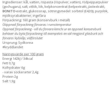
Ingredienser: kål, vatten, rispasta (rispulver, vatten), rödpepparpulver
(gochugaru), salt, vitlök, lök, kelpkoncentrat (kelpextrakt, jästextrakt,
BONITO
-extrakt, glukossirap, sötningsmedel: sorbitol (E420)), purjolök,
mjölksyrabakterier, ingefära
Förpackning: 160 gram (konservburk i metall)
Oöppnad förpackning förvaras i rumstemperatur
Öppnad förpackning - vill du förvara kimchi ur en öppnad konservburk
behöver du byta förpackning till exempelvis en väl rengjord glasburk och
förvara i kylskåp, välförslutet
Ursprung: Sydkorea
#kryddlandet
Näringsvärde per 100 gram
Energi 142kJ / 34kcal
Fett 0,7g
Kolhydrater 6g
- varav sockerarter 2,4g
Protein 2g
Salt 1,9g