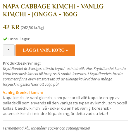
NAPA CABBAGE KIMCHI - VANLIG
KIMCHI - JONGGA - 160G
42 KR
(262,50 kr/kg)
Finns i lager
LÄGG I VARUKORG »
Produktbeskrivning:
Kryddlandet är Sveriges största krydd- och tebutik. Hos Kryddlandet kan du
köpa koreansk kimchi till bra pris & snabb leverans. I Kryddlandets breda
sortiment finns även ett stort utbud av ekologiska kryddor & många
förpackningsstorlekar att välja på!
Vanlig & enkel kimchi
Napa kimchi är vanlig kimchi, som passar till allt! Napa är en typ av
salladskål som används till den vanligaste typen av kimchi, som också
kallas: baechu kimchi. Så - söker du en helt vanlig, koreansk -
autentisk kimchi i mindre förpackning, är detta vad du letar!
Fermenterad kål. Innehåller socker och sötningsmedel.