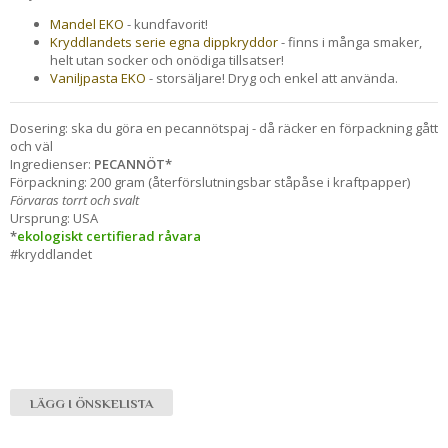
Mandel EKO
- kundfavorit!
Kryddlandets serie egna dippkryddor
- finns i många smaker,
helt utan socker och onödiga tillsatser!
Vaniljpasta EKO
- storsäljare! Dryg och enkel att använda.
Dosering: ska du göra en pecannötspaj - då räcker en förpackning gått
och väl
Ingredienser:
PECANNÖT*
Förpackning: 200 gram (återförslutningsbar ståpåse i kraftpapper)
Förvaras torrt och svalt
Ursprung: USA
*
ekologiskt certifierad råvara
#kryddlandet
LÄGG I ÖNSKELISTA