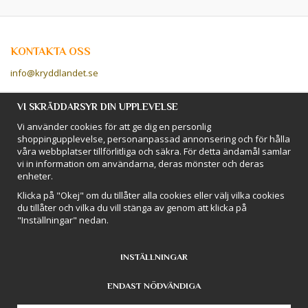
KONTAKTA OSS
info@kryddlandet.se
Följ oss på Facebook!
VI SKRÄDDARSYR DIN UPPLEVELSE
Vi använder cookies för att ge dig en personlig
Följ oss på Instagram!
shoppingupplevelse, personanpassad annonsering och för hålla
våra webbplatser tillförlitliga och säkra. För detta ändamål samlar
vi in information om användarna, deras mönster och deras
BETALSÄTT
enheter.
Hos Kryddlandet handlar du tryggt & säkert - och betalar enkelt med
Klicka på "Okej" om du tillåter alla cookies eller välj vilka cookies
kort, Klarna eller swish!
du tillåter och vilka du vill stänga av genom att klicka på
"Inställningar" nedan.
INSTÄLLNINGAR
ENDAST NÖDVÄNDIGA
Drift & produktion:
Wikinggruppen