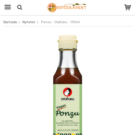
Startsida
Nyheter
Ponzu - Otafuku - 195ml
Produkten har blivit tillagd i varukorgen