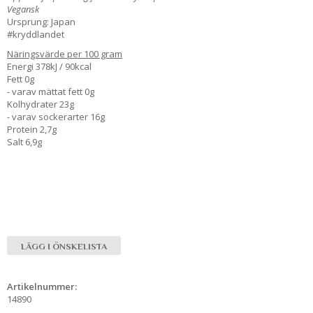
Vegansk
Ursprung: Japan
#kryddlandet
Näringsvärde per 100 gram
Energi 378kJ / 90kcal
Fett 0g
- varav mättat fett 0g
Kolhydrater 23g
- varav sockerarter 16g
Protein 2,7g
Salt 6,9g
LÄGG I ÖNSKELISTA
Artikelnummer:
14890