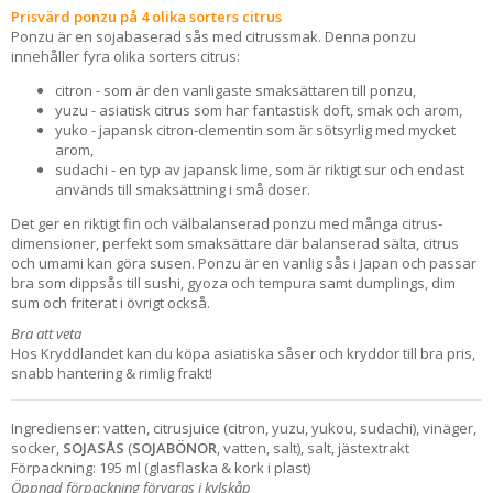
Prisvärd ponzu på 4 olika sorters citrus
Ponzu är en sojabaserad sås med citrussmak. Denna ponzu
innehåller fyra olika sorters citrus:
citron - som är den vanligaste smaksättaren till ponzu,
yuzu - asiatisk citrus som har fantastisk doft, smak och arom,
yuko - japansk citron-clementin som är sötsyrlig med mycket
arom,
sudachi - en typ av japansk lime, som är riktigt sur och endast
används till smaksättning i små doser.
Det ger en riktigt fin och välbalanserad ponzu med många citrus-
dimensioner, perfekt som smaksättare där balanserad sälta, citrus
och umami kan göra susen. Ponzu är en vanlig sås i Japan och passar
bra som dippsås till sushi, gyoza och tempura samt dumplings, dim
sum och friterat i övrigt också.
Bra att veta
Hos Kryddlandet kan du köpa asiatiska såser och kryddor till bra pris,
snabb hantering & rimlig frakt!
Ingredienser: vatten, citrusjuice (citron, yuzu, yukou, sudachi), vinäger,
socker,
SOJASÅS
(
SOJABÖNOR
, vatten, salt), salt, jästextrakt
Förpackning: 195 ml (glasflaska & kork i plast)
Öppnad förpackning förvaras i kylskåp