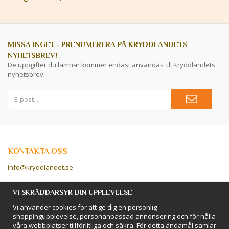
MISSA INGET - PRENUMERERA PÅ KRYDDLANDETS
NYHETSBREV!
De uppgifter du lämnar kommer endast användas till Kryddlandets
nyhetsbrev.
KONTAKTA OSS
info@kryddlandet.se
Följ oss på Facebook!
VI SKRÄDDARSYR DIN UPPLEVELSE
Vi använder cookies för att ge dig en personlig
Följ oss på Instagram!
shoppingupplevelse, personanpassad annonsering och för hålla
våra webbplatser tillförlitliga och säkra. För detta ändamål samlar