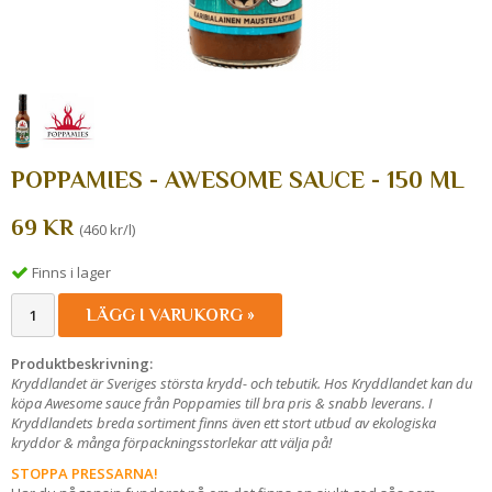
POPPAMIES - AWESOME SAUCE - 150 ML
69 KR
(460 kr/l)
Finns i lager
LÄGG I VARUKORG »
Produktbeskrivning:
Kryddlandet är Sveriges största krydd- och tebutik. Hos Kryddlandet kan du
köpa Awesome sauce från Poppamies till bra pris & snabb leverans. I
Kryddlandets breda sortiment finns även ett stort utbud av ekologiska
kryddor & många förpackningsstorlekar att välja på!
STOPPA PRESSARNA!