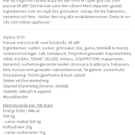
Har du någonsin funderat på om det finns en sjukt god sås som
passar till allt? Det här kan vara den såsen! Med otippade (goda!)
ingredienser som: en rejäl dos grönsaker, senap, lite lite habanero,
tamarind och lime - täcker den nog alla smakdimensioner. Detta är en
sås som måste upplevas!
Styrka: 0/10
Passar extra bra till: som bordssås, till allt!
Ingredienser:
vatten, socker, grönsaker (lök, gurka, blomkål & morot),
sockerrörsvinäger, salt, tomatpuré, förtjockningsmedel: majsstärkelse,
vitlök, kryddor, SENAP
, SELLERI
,
melass
, SOJAPROTEIN,
majsprotein,
tamarind, surhetsreglerande medel: citronsyra & ättiksyra, habanero,
lime, konserveringsmedel: natriumbensoat, färgämne: sockerkulör
Förpackning: 150 ml (glasflaska & kork i plast)
Skakas väl före användning
Öppnad förpackning förvaras i kylskåp
Glutenfri, laktosfri & vegansk
#kryddlandet
Näringsvärde per 100 gram
Energi 352kJ / 84kcal
Fett 0g
- varav mättat fett 0g
Kolhydrater 20g
- varav sockerarter 15g