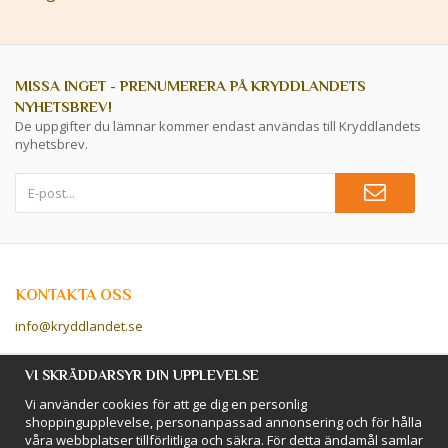
MISSA INGET - PRENUMERERA PÅ KRYDDLANDETS
NYHETSBREV!
De uppgifter du lämnar kommer endast användas till Kryddlandets
nyhetsbrev.
KONTAKTA OSS
info@kryddlandet.se
Följ oss på Facebook!
VI SKRÄDDARSYR DIN UPPLEVELSE
Vi använder cookies för att ge dig en personlig
Följ oss på Instagram!
shoppingupplevelse, personanpassad annonsering och för hålla
våra webbplatser tillförlitliga och säkra. För detta ändamål samlar