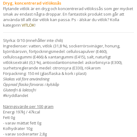
Dryg, koncentrerad vitlökssås
Flytande vitlök är en dryg och koncentrerad vitlökssås som ger mycket
smak av endast några droppar. En fantastisk produkt som går att
använda till allt där vitlök kan passa. Ps - älskar du vitlök? Kolla
kategorin
VITLÖK
!
Styrka: 0/10 (innehåller inte chili)
Ingredienser: vatten, vitlök (31,8 %), sockerrörsvinäger, honung,
björnbärsvin, förtjockningsmedel: cellulosapulver (E460),
cellulosagummi (E466) & xantangummi (E415), salt, naturligt
vitlöksextrakt (0,3 %), antioxidantionsmedel: askorbinsyra (E300),
surhetsreglerande medel: citronsyra (E330), rökarom
Förpackning: 150 ml (glasflaska & kork i plast)
Skakas väl före användning
Öppnad flaska förvaras i kylskåp
Glutenfri & laktosfri
#kryddlandet
Näringsvärde per 100 gram
Energi 197kJ / 47kcal
Fett 0g
- varav mättat fett 0g
Kolhydrater 10g
- varav sockerarter 2,8g