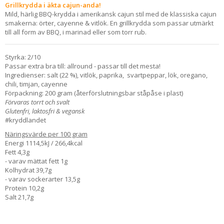
Grillkrydda i äkta cajun-anda!
Mild, härlig BBQ-krydda i amerikansk cajun stil med de klassiska cajun
smakerna: örter, cayenne & vitlök. En grillkrydda som passar utmärkt
till all form av BBQ, i marinad eller som torr rub.
Styrka: 2/10
Passar extra bra till: allround - passar till det mesta!
Ingredienser: salt (22 %), vitlök, paprika, svartpeppar, lök, oregano,
chili, timjan, cayenne
Förpackning: 200 gram (återförslutningsbar ståpåse i plast)
Förvaras torrt och svalt
Glutenfri, laktosfri & vegansk
#kryddlandet
Näringsvärde per 100 gram
Energi 1114,5kJ / 266,4kcal
Fett 4,3g
- varav mättat fett 1g
Kolhydrat 39,7g
- varav sockerarter 13,5g
Protein 10,2g
Salt 21,7g