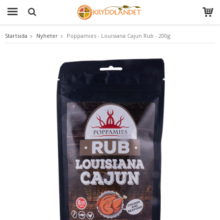
Startsida
Nyheter
Poppamies - Louisiana Cajun Rub - 200g
Produkten har blivit tillagd i varukorgen