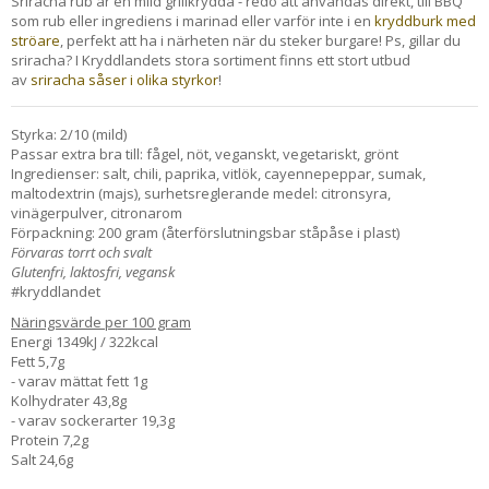
Sriracha rub är en mild grillkrydda - redo att användas direkt, till BBQ
som rub eller ingrediens i marinad eller varför inte i en
kryddburk med
ströare
, perfekt att ha i närheten när du steker burgare! Ps, gillar du
sriracha? I Kryddlandets stora sortiment finns ett stort utbud
av
sriracha såser i olika styrkor
!
Styrka: 2/10 (mild)
Passar extra bra till: fågel, nöt, veganskt, vegetariskt, grönt
Ingredienser: salt, chili, paprika, vitlök, cayennepeppar, sumak,
maltodextrin (majs), surhetsreglerande medel: citronsyra,
vinägerpulver, citronarom
Förpackning: 200 gram (återförslutningsbar ståpåse i plast)
Förvaras torrt och svalt
Glutenfri, laktosfri, vegansk
#kryddlandet
Näringsvärde per 100 gram
Energi 1349kJ / 322kcal
Fett 5,7g
- varav mättat fett 1g
Kolhydrater 43,8g
- varav sockerarter 19,3g
Protein 7,2g
Salt 24,6g