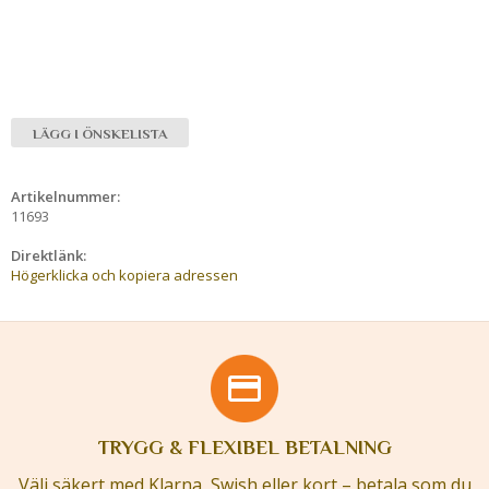
LÄGG I ÖNSKELISTA
Artikelnummer:
11693
Direktlänk:
Högerklicka och kopiera adressen
TRYGG & FLEXIBEL BETALNING
Välj säkert med Klarna, Swish eller kort – betala som du