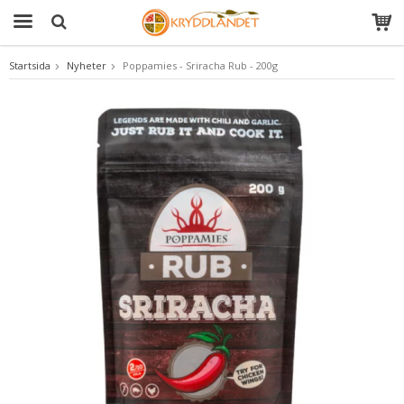
Startsida
Nyheter
Poppamies - Sriracha Rub - 200g
Produkten har blivit tillagd i varukorgen