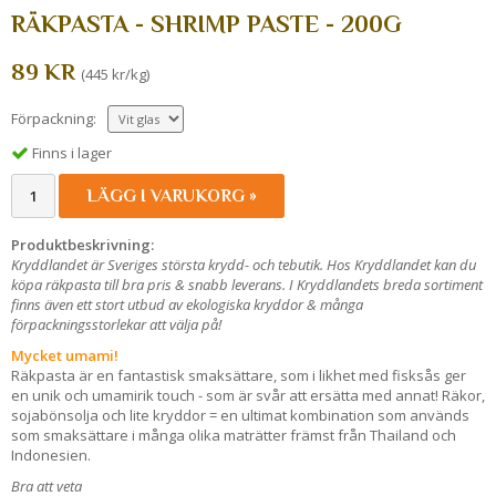
RÄKPASTA - SHRIMP PASTE - 200G
89 KR
(445 kr/kg)
Förpackning:
Finns i lager
LÄGG I VARUKORG »
Produktbeskrivning:
Kryddlandet är Sveriges största krydd- och tebutik. Hos Kryddlandet kan du
köpa räkpasta
till bra pris & snabb leverans. I Kryddlandets breda sortiment
finns även ett stort utbud av ekologiska kryddor & många
förpackningsstorlekar att välja på!
Mycket umami!
Räkpasta är en fantastisk smaksättare, som i likhet med fisksås ger
en unik och umamirik touch - som är svår att ersätta med annat! Räkor,
sojabönsolja och lite kryddor = en ultimat kombination som används
som smaksättare i många olika maträtter främst från Thailand och
Indonesien.
Bra att veta