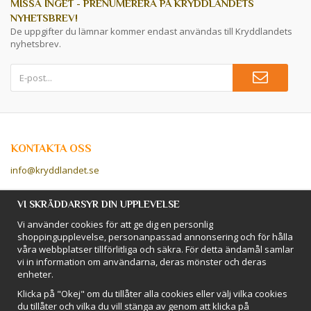
MISSA INGET - PRENUMERERA PÅ KRYDDLANDETS
NYHETSBREV!
De uppgifter du lämnar kommer endast användas till Kryddlandets
nyhetsbrev.
KONTAKTA OSS
info@kryddlandet.se
Följ oss på Facebook!
VI SKRÄDDARSYR DIN UPPLEVELSE
Vi använder cookies för att ge dig en personlig
Följ oss på Instagram!
shoppingupplevelse, personanpassad annonsering och för hålla
våra webbplatser tillförlitliga och säkra. För detta ändamål samlar
vi in information om användarna, deras mönster och deras
BETALSÄTT
enheter.
Hos Kryddlandet handlar du tryggt & säkert - och betalar enkelt med
Klicka på "Okej" om du tillåter alla cookies eller välj vilka cookies
kort, Klarna eller swish!
du tillåter och vilka du vill stänga av genom att klicka på