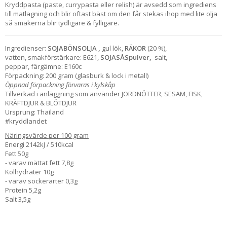
Kryddpasta (paste, currypasta eller relish) är avsedd som ingrediens
till matlagning och blir oftast bäst om den får stekas ihop med lite olja
så smakerna blir tydligare & fylligare.
Ingredienser:
SOJABÖNSOLJA ,
gul lök,
RÄKOR
(20 %),
vatten, smakförstärkare: E621,
SOJASÅSpulver,
salt,
peppar, färgämne: E160c
Förpackning: 200 gram (glasburk & lock i metall)
Öppnad förpackning förvaras i kylskåp
Tillverkad i anläggning som använder JORDNÖTTER, SESAM, FISK,
KRÄFTDJUR & BLÖTDJUR
Ursprung: Thailand
#kryddlandet
Näringsvärde per 100 gram
Energi 2142kJ / 510kcal
Fett 50g
- varav mättat fett 7,8g
Kolhydrater 10g
- varav sockerarter 0,3g
Protein 5,2g
Salt 3,5g