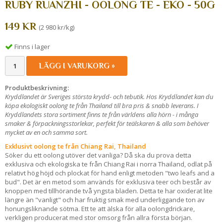
RUBY RUANZHI - OOLONG TE - EKO - 50G
149 KR
(2 980 kr/kg)
Finns i lager
LÄGG I VARUKORG »
Produktbeskrivning:
Kryddlandet är Sveriges största krydd- och tebutik. Hos Kryddlandet kan du
köpa ekologiskt oolong te från Thailand till bra pris & snabb leverans. I
Kryddlandets stora sortiment finns te från världens alla hörn - i många
smaker & förpackningsstorlekar, perfekt för teälskaren & alla som behöver
mycket av en och samma sort.
Exklusivt oolong te från Chiang Rai, Thailand
Söker du ett oolong utöver det vanliga? Då ska du prova detta
exklusiva och ekologiska te från Chiang Rai i norra Thailand, odlat på
relativt hög höjd och plockat för hand enligt metoden "two leafs and a
bud". Det är en metod som används för exklusiva teer och består av
knoppen med tillhörande två yngsta bladen. Detta te har oxiderat lite
längre än "vanligt" och har fruktig smak med underliggande ton av
honungsliknande sötma. Ett te att älska för alla oolongdrickare,
verkligen producerat med stor omsorg från allra första början.