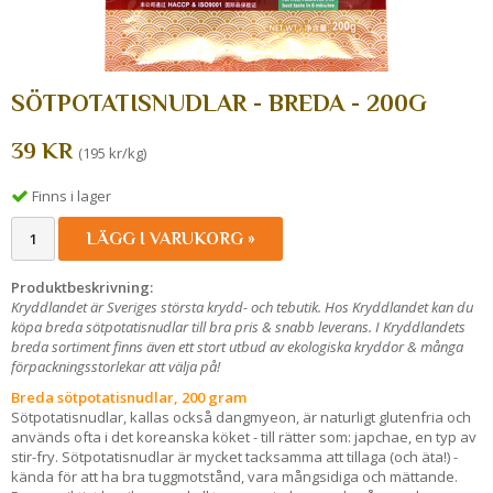
SÖTPOTATISNUDLAR - BREDA - 200G
39 KR
(195 kr/kg)
Finns i lager
LÄGG I VARUKORG »
Produktbeskrivning:
Kryddlandet är Sveriges största krydd- och tebutik. Hos Kryddlandet kan du
köpa breda sötpotatisnudlar till bra pris & snabb leverans. I Kryddlandets
breda sortiment finns även ett stort utbud av ekologiska kryddor & många
förpackningsstorlekar att välja på!
Breda sötpotatisnudlar, 200 gram
Sötpotatisnudlar, kallas också dangmyeon, är naturligt glutenfria och
används ofta i det koreanska köket - till rätter som: japchae, en typ av
stir-fry. Sötpotatisnudlar är mycket tacksamma att tillaga (och äta!) -
kända för att ha bra tuggmotstånd, vara mångsidiga och mättande.