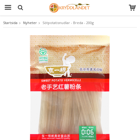
Startsida
Nyheter
Sötpotatisnudlar - Breda - 200g
Produkten har blivit tillagd i varukorgen