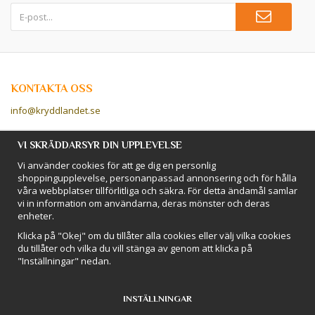
KONTAKTA OSS
info@kryddlandet.se
Följ oss på Facebook!
VI SKRÄDDARSYR DIN UPPLEVELSE
Vi använder cookies för att ge dig en personlig
Följ oss på Instagram!
shoppingupplevelse, personanpassad annonsering och för hålla
våra webbplatser tillförlitliga och säkra. För detta ändamål samlar
vi in information om användarna, deras mönster och deras
BETALSÄTT
enheter.
Hos Kryddlandet handlar du tryggt & säkert - och betalar enkelt med
Klicka på "Okej" om du tillåter alla cookies eller välj vilka cookies
kort, Klarna eller swish!
du tillåter och vilka du vill stänga av genom att klicka på
"Inställningar" nedan.
INSTÄLLNINGAR