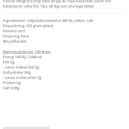
Passar riktigt bra ihop med all typ av soja-baserade såser och
balanserar sälta fint. Tips, till dig som ska laga detta!
Ingredienser: sötpotatisstärkelse (88 %), vatten, salt
Förpackning: 200 gram (plast)
Förvaras torrt
Ursprung: Kina
#kryddlandet
Näringsvärde per 100 gram
Energi 1441kJ / 344kcal
Fett 0g
- varav mättat fett 0g
Kolhydrater 84g
- varav sockerarter 0g
Protein 0g
Salt 0,08g