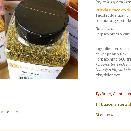
förpackningsstorlekar 
Prisvärd tacokrydd
Tacokrydda utan tills
restauranger, stor
Bra att veta
Förpackningen kan 
Ingredienser: salt,
chilipeppar, vitlök
Förpackning: 500 gra
Förvaras torrt och sva
Naturliga färgvariat
#kryddlandet
Tyvärr ingår inte den
Till butikens startsid
a adressen
Sitemap »