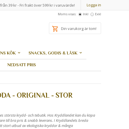
Logga in
från 39 kr - Fri frakt över 599 kr i varuvärde!
Moms visas:
Inkl
Exkl
Din varukorg är tom!
NS KÖK
SNACKS, GODIS & LÄSK
NEDSATT PRIS
A - ORIGINAL - STOR
es största krydd- och tebutik. Hos Kryddlandet kan du köpa
are till bra pris & snabb leverans. I Kryddlandets breda
ett stort utbud av ekologiska kryddor & många