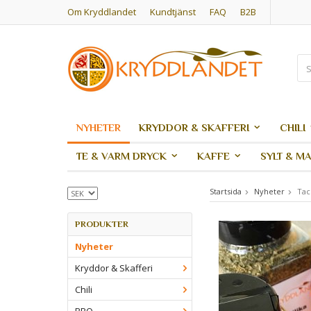
Om Kryddlandet
Kundtjänst
FAQ
B2B
NYHETER
KRYDDOR & SKAFFERI
CHILI
TE & VARM DRYCK
KAFFE
SYLT & M
Startsida
Nyheter
Tac
PRODUKTER
Nyheter
Kryddor & Skafferi
Chili