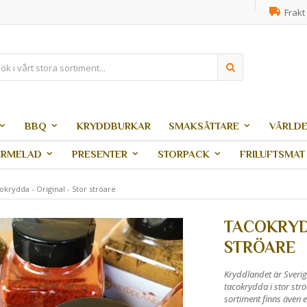
Frakt 
BBQ
KRYDDBURKAR
SMAKSÄTTARE
VÄRLDE
ARMELAD
PRESENTER
STORPACK
FRILUFTSMAT
okrydda - Original - Stor ströare
TACOKRYDD
STRÖARE
Kryddlandet är Sverig
tacokrydda i stor strö
sortiment finns även 