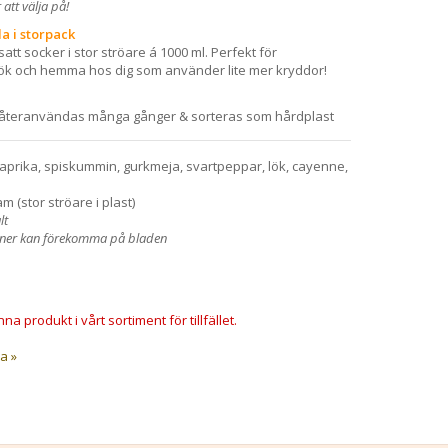
att välja på!
a i storpack
att socker i stor ströare á 1000 ml. Perfekt för
kök och hemma hos dig som använder lite mer kryddor!
återanvändas många gånger & sorteras som hårdplast
 paprika, spiskummin, gurkmeja, svartpeppar, lök, cayenne,
m (stor ströare i plast)
lt
ioner kan förekomma på bladen
na produkt i vårt sortiment för tillfället.
a »