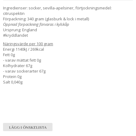
Ingredienser: socker, sevilla-apelsiner, förtjockningsmedel:
citruspektin
Förpackning: 340 gram (glasburk & lock i metall)
Öppnad förpackning förvaras i kylskåp
Ursprung: England
#kryddlandet
Näringsvärde per 100 gram
Energi 1140kJ / 269kcal
Fett 0g
- varav mättat fett 0g
Kolhydrater 67g
- varav sockerarter 67g
Protein 0g
Salt 0,040g
LÄGG I ÖNSKELISTA