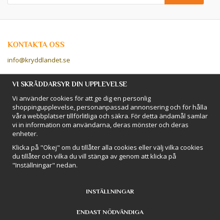
KONTAKTA OSS
info@kryddlandet.se
Följ oss på Facebook!
VI SKRÄDDARSYR DIN UPPLEVELSE
Vi använder cookies för att ge dig en personlig
Följ oss på Instagram!
shoppingupplevelse, personanpassad annonsering och för hålla
våra webbplatser tillförlitliga och säkra. För detta ändamål samlar
vi in information om användarna, deras mönster och deras
BETALSÄTT
enheter.
Hos Kryddlandet handlar du tryggt & säkert - och betalar enkelt med
Klicka på "Okej" om du tillåter alla cookies eller välj vilka cookies
kort, Klarna eller swish!
du tillåter och vilka du vill stänga av genom att klicka på
"Inställningar" nedan.
INSTÄLLNINGAR
ENDAST NÖDVÄNDIGA