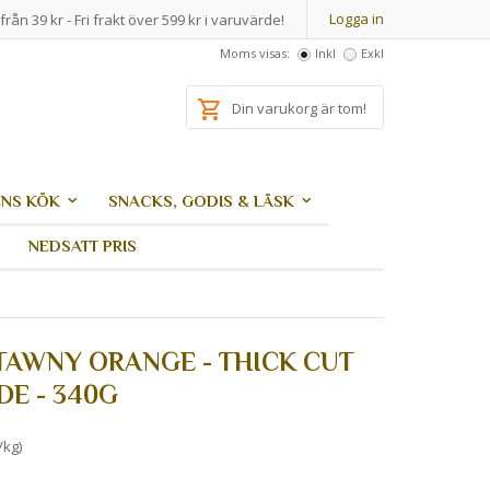
Logga in
från 39 kr - Fri frakt över 599 kr i varuvärde!
Moms visas:
Inkl
Exkl
Din varukorg är tom!
NS KÖK
SNACKS, GODIS & LÄSK
NEDSATT PRIS
 TAWNY ORANGE - THICK CUT
E - 340G
/kg)