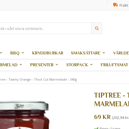
Frakt 
BBQ
KRYDDBURKAR
SMAKSÄTTARE
VÄRLDE
ARMELAD
PRESENTER
STORPACK
FRILUFTSMAT
tree - Tawny Orange - Thick Cut Marmelade - 340g
TIPTREE -
MARMELAD
69 KR
(202,94 kr
Finns i lager