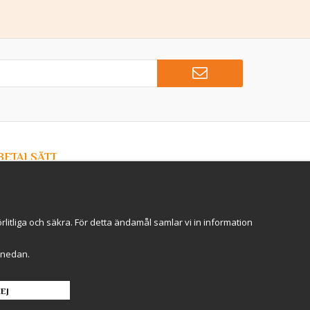
BETALSÄTT
Hos Kryddlandet handlar du tryggt & säkert - och betalar
enkelt med kort, Klarna eller swish!
itliga och säkra. För detta ändamål samlar vi in information
r" nedan.
EJ