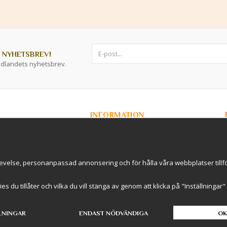
 NYHETSBREV!
ddlandets nyhetsbrev.
INFORMATION
Om Kryddlandet
Spåra ditt paket
Nyhetsbrev
r / B2B
Om cookies
evelse, personanpassad annonsering och för hålla våra webbplatser tillförl
rderavhämtning i
International Shipping
Cookie inställningar
kies du tillåter och vilka du vill stänga av genom att klicka på "Inställninga
LNINGAR
ENDAST NÖDVÄNDIGA
OK
Drift & produktion:
Wikinggruppen