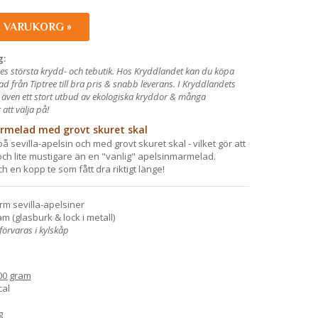
I VARUKORG »
g:
es största krydd- och tebutik. Hos Kryddlandet kan du köpa
 från Tiptree till bra pris & snabb leverans. I Kryddlandets
 även ett stort utbud av ekologiska kryddor & många
att välja på!
rmelad med grovt skuret skal
 sevilla-apelsin och med grovt skuret skal - vilket gör att
och lite mustigare än en "vanlig" apelsinmarmelad.
ch en kopp te som fått dra riktigt länge!
rm sevilla-apelsiner
m (glasburk & lock i metall)
örvaras i kylskåp
00 gram
cal
g