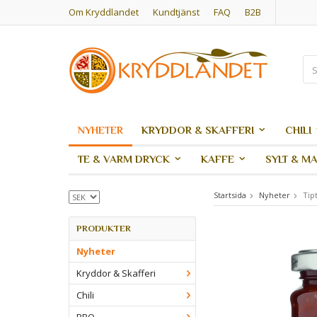
Om Kryddlandet
Kundtjänst
FAQ
B2B
NYHETER
KRYDDOR & SKAFFERI
CHILI
TE & VARM DRYCK
KAFFE
SYLT & M
Startsida
Nyheter
Tip
PRODUKTER
Nyheter
Kryddor & Skafferi
Chili