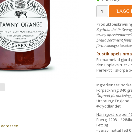
LÄGG 
Produktbeskrivnin
Kryddlandet är Sverig
tawny apelsinmarmelad
breda sortiment finns
förpackningsstorlekar 
Rustik apelsinma
En marmelad gjord på
den upplevs rustik 
Perfekt till skorpa o
Ingredienser: socke
Förpackning: 340 gra
Öppnad förpackning f
Ursprung: England
#kryddlandet
Näringsvärde per 1
Energi 1208kJ / 284k
Fett 0g
a adressen
- varav mättat fett 0