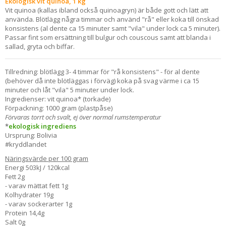
Ekologisk vit quinoa, 1 kg
Vit quinoa (kallas ibland också quinoagryn) är både gott och lätt att
använda. Blötlägg några timmar och använd "rå" eller koka till önskad
konsistens (al dente ca 15 minuter samt "vila" under lock ca 5 minuter).
Passar fint som ersättning till bulgur och couscous samt att blanda i
sallad, gryta och biffar.
Tillredning: blötlägg 3- 4 timmar för "rå konsistens" - för al dente
(behöver då inte blötläggas i förväg) koka på svag värme i ca 15
minuter och låt "vila" 5 minuter under lock.
Ingredienser: vit quinoa* (torkade)
Förpackning: 1000 gram (plastpåse)
Förvaras torrt och svalt, ej över normal rumstemperatur
*
ekologisk ingrediens
Ursprung: Bolivia
#kryddlandet
Näringsvärde per 100 gram
Energi 503kJ / 120kcal
Fett 2g
- varav mättat fett 1g
Kolhydrater 19g
- varav sockerarter 1g
Protein 14,4g
Salt 0g