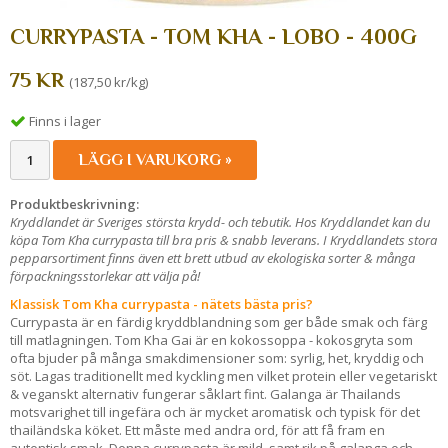
CURRYPASTA - TOM KHA - LOBO - 400G
75 KR
(187,50 kr/kg)
Finns i lager
LÄGG I VARUKORG »
Produktbeskrivning:
Kryddlandet är Sveriges största krydd- och tebutik. Hos Kryddlandet kan du
köpa Tom Kha currypasta till bra pris & snabb leverans. I Kryddlandets stora
pepparsortiment finns även ett brett utbud av ekologiska sorter & många
förpackningsstorlekar att välja på!
Klassisk Tom Kha currypasta - nätets bästa pris?
Currypasta är en färdig kryddblandning som ger både smak och färg
till matlagningen. Tom Kha Gai är en kokossoppa - kokosgryta som
ofta bjuder på många smakdimensioner som: syrlig, het, kryddig och
söt. Lagas traditionellt med kyckling men vilket protein eller vegetariskt
& veganskt alternativ fungerar såklart fint. Galanga är Thailands
motsvarighet till ingefära och är mycket aromatisk och typisk för det
thailändska köket. Ett måste med andra ord, för att få fram en
autentisk smak. Denna currypasta är mild, samt rik på galanga och