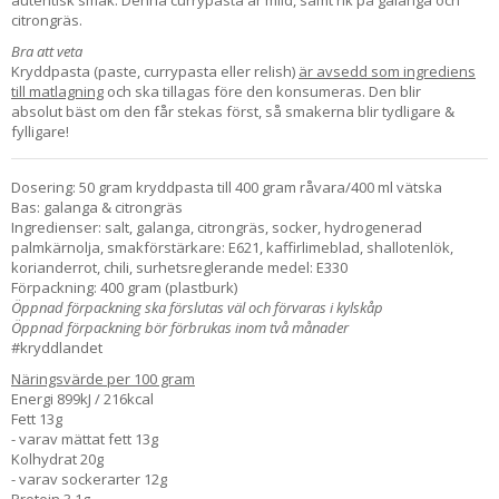
citrongräs.
Bra att veta
Kryddpasta (paste, currypasta eller relish)
är avsedd som ingrediens
till matlagning
och ska tillagas före den konsumeras. Den blir
absolut bäst om den får stekas först, så smakerna blir tydligare &
fylligare!
Dosering: 50 gram kryddpasta till 400 gram råvara/400 ml vätska
Bas: galanga & citrongräs
Ingredienser: salt, galanga, citrongräs, socker, hydrogenerad
palmkärnolja, smakförstärkare: E621, kaffirlimeblad, shallotenlök,
korianderrot, chili, surhetsreglerande medel: E330
Förpackning: 400 gram (plastburk)
Öppnad förpackning ska förslutas väl och förvaras i kylskåp
Öppnad förpackning bör förbrukas inom två månader
#kryddlandet
Näringsvärde per 100 gram
Energi 899kJ / 216kcal
Fett 13g
- varav mättat fett 13g
Kolhydrat 20g
- varav sockerarter 12g
Protein 3,1g