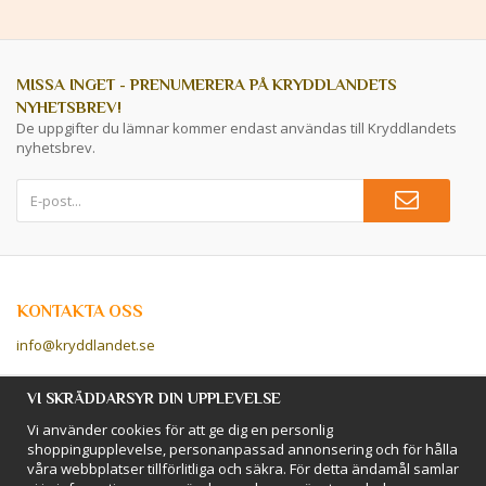
MISSA INGET - PRENUMERERA PÅ KRYDDLANDETS
NYHETSBREV!
De uppgifter du lämnar kommer endast användas till Kryddlandets
nyhetsbrev.
KONTAKTA OSS
info@kryddlandet.se
Följ oss på Facebook!
VI SKRÄDDARSYR DIN UPPLEVELSE
Vi använder cookies för att ge dig en personlig
Följ oss på Instagram!
shoppingupplevelse, personanpassad annonsering och för hålla
våra webbplatser tillförlitliga och säkra. För detta ändamål samlar