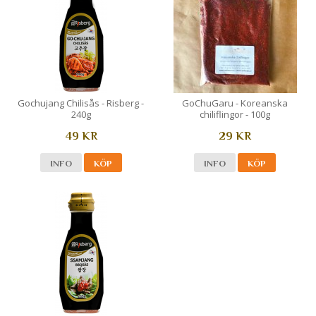
Gochujang Chilisås - Risberg -
GoChuGaru - Koreanska
240g
chiliflingor - 100g
49 KR
29 KR
INFO
KÖP
INFO
KÖP