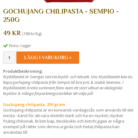
GOCHUJANG CHILIPASTA - SEMPIO -
250G
49 KR
(196 kr/kg)
Finns i lager
LÄGG I VARUKORG »
Produktbeskrivning:
Kryddlandet är Sveriges största krydd- och tebutik. Hos Kryddlandet kan du
köpa gochujang chilipasta från Sempio
till bra pris & snabb leverans. I
Kryddlandets breda sortiment finns även ett stort utbud av ekologiska
kryddor & många förpackningsstorlekar att välja på!
Gochujang chilipasta, 250 gram
Gochujang chilipasta är en koreansk vardagssås som används till det
mesta - känd för att vara distinkt stark och ha en mycket, mycket
fruktig chilismak. Bi bim bap, tteokbokki och kimchi jjigae är några
exempel på rätter som denna urgoda (och heta) chilipasta kan
användas till.