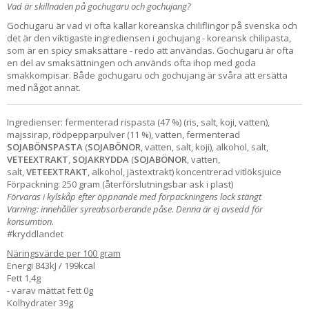
Vad är skillnaden på gochugaru och gochujang?
Gochugaru är vad vi ofta kallar koreanska chiliflingor på svenska och
det är den viktigaste ingrediensen i gochujang - koreansk chilipasta,
som är en spicy smaksättare - redo att användas. Gochugaru är ofta
en del av smaksättningen och används ofta ihop med goda
smakkompisar. Både gochugaru och gochujang är svåra att ersätta
med något annat.
Ingredienser: fermenterad rispasta (47 %) (ris, salt, koji, vatten),
majssirap, rödpepparpulver (11 %), vatten, fermenterad
SOJABÖNSPASTA
(
SOJABÖNOR
, vatten, salt, koji), alkohol, salt,
VETEEXTRAKT
,
SOJAKRYDDA
(
SOJABÖNOR
, vatten,
salt,
VETEEXTRAKT
, alkohol, jästextrakt) koncentrerad vitlöksjuice
Förpackning: 250 gram (återförslutningsbar ask i plast)
Förvaras i kylskåp efter öppnande med förpackningens lock stängt
Varning: innehåller syreabsorberande påse. Denna är ej avsedd för
konsumtion.
#kryddlandet
Näringsvärde per 100 gram
Energi 843kJ / 199kcal
Fett 1,4g
- varav mättat fett 0g
Kolhydrater 39g