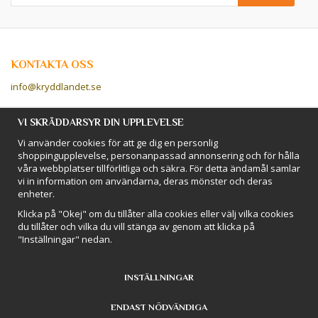
KONTAKTA OSS
info@kryddlandet.se
Följ oss på Facebook!
VI SKRÄDDARSYR DIN UPPLEVELSE
Vi använder cookies för att ge dig en personlig
Följ oss på Instagram!
shoppingupplevelse, personanpassad annonsering och för hålla
våra webbplatser tillförlitliga och säkra. För detta ändamål samlar
vi in information om användarna, deras mönster och deras
BETALSÄTT
enheter.
Hos Kryddlandet handlar du tryggt & säkert - och betalar enkelt med
Klicka på "Okej" om du tillåter alla cookies eller välj vilka cookies
kort, Klarna eller swish!
du tillåter och vilka du vill stänga av genom att klicka på
"Inställningar" nedan.
INSTÄLLNINGAR
ENDAST NÖDVÄNDIGA