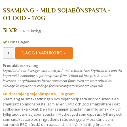
SSAMJANG - MILD SOJABÖNSPASTA -
O'FOOD - 170G
31 KR
(182,35 kr/kg)
Finns i lager
LÄGG I VARUKORG »
Produktbeskrivning:
Kryddlandet är Sveriges största krydd- och tebutik. Hos Kryddlandet kan du
köpa mild ssamjang sojabönspasta från O'food
till bra pris & snabb
leverans. I Kryddlandets breda sortiment finns även ett stort utbud av
ekologiska kryddor & många förpackningsstorlekar att välja på!
Mild ssamjang sojabönspasta, 170 gram
Ssamjang är smaksättningen och sojabönspasta är produkten = en
smaksatt sojabönspasta, som är en viktig och god smaksättare i det
sydkoreanska köket. Den här ssamjangpastan har mild smak, rik och
fyllig tack vare sojabönspastan. Mycket god som dippsås, fyllning och
som smaksättare och ingrediens i sås och gryta. Mest känd som
koreansk BBQ-sås då den passar till allt från kött till grönsaker.