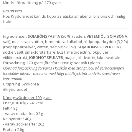
Mindre förpackning på 170 gram.
Bra att veta
Hos Kryddlandet kan du köpa asiatiska smaker till bra pris och rimlig
frakt!
Ingredienser:
SOJABÖNSPASTA
(56 %) (vatten,
VETEMJÖL
,
SOJABÖNA
,
salt), majssirap, vatten, fermenterad alkohol, rödpepparkrydda (3,2 %)
(rödpepparpulver, vatten, salt, vitlök, lök),
SOJABÖNSPULVER
(3 %),
socker, salt, smakförstärkare: E621, maltodextrin, lökpulver,
vitlöksextrakt,
JORDNÖTSPULVER
, majsmjöl, dextrin, lakritsextrakt
Förpackning: 170 gram (återförslutningsbar ask i plast)
Öppnad förpackning förvaras i kylskåp med stängt lock på förpackningen
Innehåller lakrits - personer med högt blodtryck bör undvika överdriven
konsumtion
Ursprung: Sydkorea
#kryddlandet
Näringsvärde per 100 gram
Energi 1018kJ / 241kcal
Fett 4,9g
- varav mättat fett 0,5g
Kolhydrater 40g
- varav sockerarter 26g
Protein 7,6g