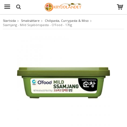
Startsida
Smaksättare
Chilipasta, Currypasta & Miso
Ssamjang - Mild Sojabönspasta - O'Food - 170g
Produkten har blivit tillagd i varukorgen