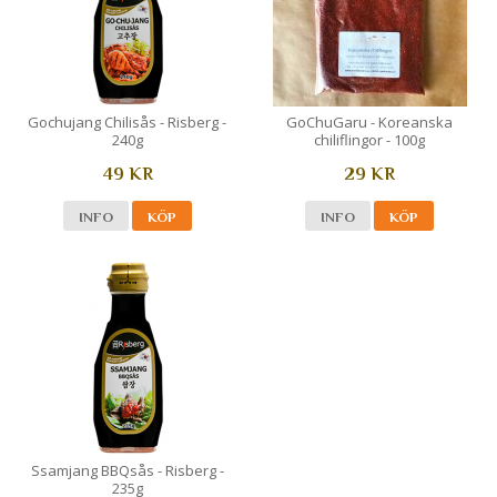
Gochujang Chilisås - Risberg -
GoChuGaru - Koreanska
240g
chiliflingor - 100g
49 KR
29 KR
INFO
KÖP
INFO
KÖP
Ssamjang BBQsås - Risberg -
235g