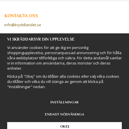
KONTAKTA OSS
info@kryddlandet.se
Följ oss på Facebook!
VI SKRÄDDARSYR DIN UPPLEVELSE
Vi använder cookies för att ge dig en personlig
Följ oss på Instagram!
shoppingupplevelse, personanpassad annonsering och för hålla
våra webbplatser tillförlitliga och säkra. För detta ändamål samlar
vi in information om användarna, deras mönster och deras
BETALSÄTT
enheter.
Hos Kryddlandet handlar du tryggt & säkert - och betalar enkelt med
Klicka på "Okej" om du tillåter alla cookies eller välj vilka cookies
kort, Klarna eller swish!
du tillåter och vilka du vill stänga av genom att klicka på
"Inställningar" nedan.
INSTÄLLNINGAR
ENDAST NÖDVÄNDIGA
Drift & produktion:
Wikinggruppen
OKEJ