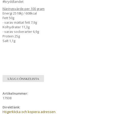
#kryddlandet
Näringsvärde per 100 gram
Energi 2518kJ / 608kcal
Fett 50g
- varav mättat fett 7,9g
Kolhydrater 11,3g
- varav sockerarter 6,9g
Protein 25g
Salt 1,1g
LÄGG I ÖNSKELISTA
Artikelnummer:
17938
Direktlänk:
Högerklicka och kopiera adressen