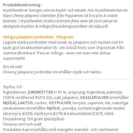
Produktbeskrivning:
Kryddlandet är Sveriges största krydd- och tebutik. Hos Kryddlandet kan du
köpa Cheesy Jalapeno chilinötter från Poppamies till bra pris & snabb
leverans. I Kryddlandets breda sortiment finns även ett stort utbud av
ekologiska kryddor & många förpackningsstorlekar att välja på!
Ostiga jalapeno jordnötter, 150 gram
Lagomt starka jordnötter med smak av jalapeno och mycket ost! En
sjukt god smakkombination (!) - om också finns som chipssmak från
samma tillverkare. Passar många - även om man inte älskar
superstarkt!
Bra att veta
Cheesy Jalapeno jordnötter innehåller mjölk och laktos
Styrka: 2/5
Ingredienser:
JORDNÖTTER
(= 91 %, ursprung: Argentina), palmolja
(100 % certifierad RSPO SG), salt, jalapeno,
VASSLEPULVER
(innehåller
MJÖLK
),
LAKTOS
, socker,
OSTPULVER
, torrjäst, cayenne, lök, naturliga
smakämnen (innehåller
MJÖLK
) , persilja, surhetsreglerande medel:
citronsyra (E330), mjölksyra (E270) & kalciumlaktat (E327), vitlök
Förpackning: 150 gram (plastpåse)
Förvaras torrt och svalt
Produkten kan innehålla små mängder mandel - och cashewnöt